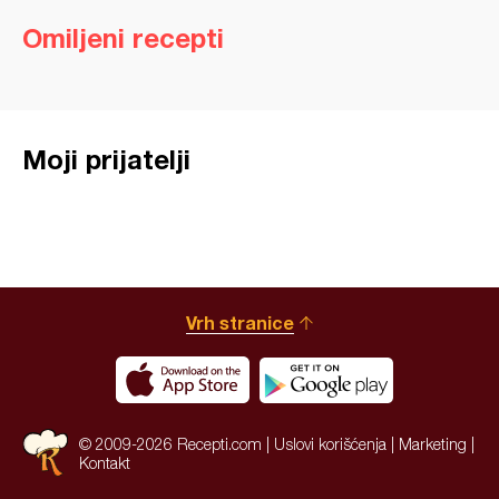
Omiljeni recepti
Moji prijatelji
Vrh stranice
© 2009-2026 Recepti.com |
Uslovi korišćenja
|
Marketing
|
Kontakt