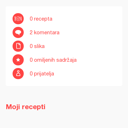
0 recepta
2 komentara
0 slika
0 omiljenih sadržaja
0 prijatelja
Moji recepti