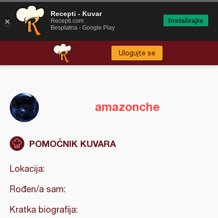
Recepti - Kuvar
Instalirajte
Recepti.com
Besplatna - Google Play
Ulogujte se
amazonche
POMOĆNIK KUVARA
Lokacija:
Rođen/a sam:
Kratka biografija: