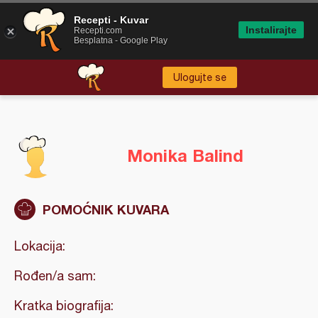
Recepti - Kuvar
Instalirajte
Recepti.com
Besplatna - Google Play
Ulogujte se
Monika Balind
POMOĆNIK KUVARA
Lokacija:
Rođen/a sam:
Kratka biografija: