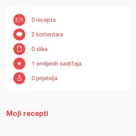
0 recepta
2 komentara
0 slika
1 omiljenih sadržaja
0 prijatelja
Moji recepti