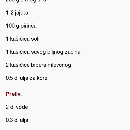
1-2 jajeta
100 g pirinča
1 kašičica soli
1 kašičica suvog biljnog začina
2 kašičice bibera mlevenog
0,5 dl ulja za kore
Preliv:
2 dl vode
0,3 dl ulja