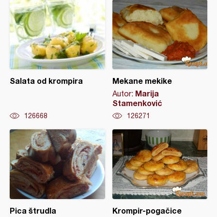
Salata od krompira
Mekane mekike
Marija
Autor:
Stamenković
126668
126271
Pica štrudla
Krompir-pogačice