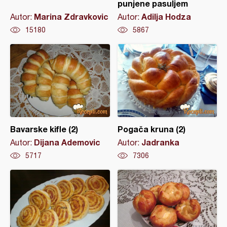
punjene pasuljem
Marina Zdravkovic
Adilja Hodza
Autor:
Autor:
15180
5867
Bavarske kifle (2)
Pogača kruna (2)
Dijana Ademovic
Jadranka
Autor:
Autor:
5717
7306