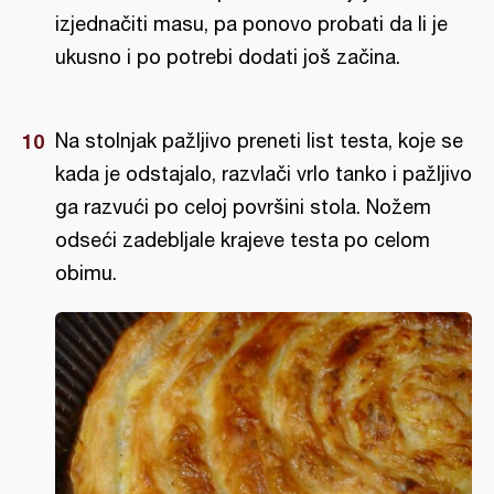
izjednačiti masu, pa ponovo probati da li je
ukusno i po potrebi dodati još začina.
Na stolnjak pažljivo preneti list testa, koje se
kada je odstajalo, razvlači vrlo tanko i pažljivo
ga razvući po celoj površini stola. Nožem
odseći zadebljale krajeve testa po celom
obimu.