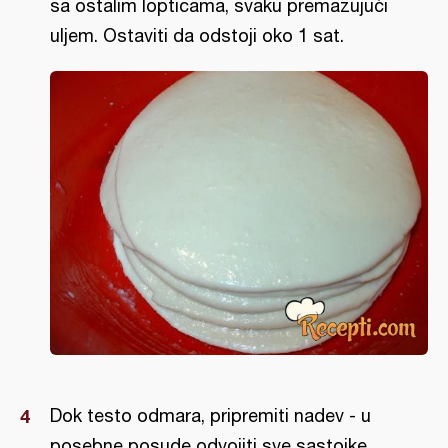
sa ostalim lopticama, svaku premazujući
uljem. Ostaviti da odstoji oko 1 sat.
Dok testo odmara, pripremiti nadev - u
posebne posude odvojiti sve sastojke.