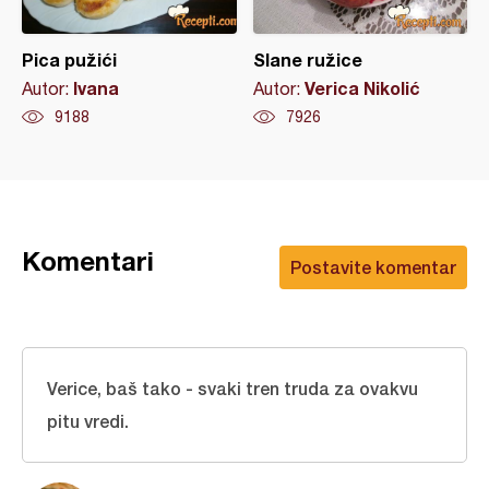
Pica pužići
Slane ružice
Ivana
Verica Nikolić
Autor:
Autor:
9188
7926
Komentari
Postavite komentar
Verice, baš tako - svaki tren truda za ovakvu
pitu vredi.