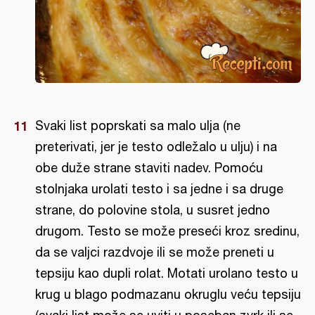
Svaki list poprskati sa malo ulja (ne
preterivati, jer je testo odležalo u ulju) i na
obe duže strane staviti nadev. Pomoću
stolnjaka urolati testo i sa jedne i sa druge
strane, do polovine stola, u susret jedno
drugom. Testo se može preseći kroz sredinu,
da se valjci razdvoje ili se može preneti u
tepsiju kao dupli rolat. Motati urolano testo u
krug u blago podmazanu okruglu veću tepsiju