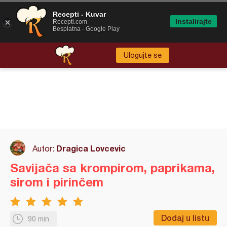
Recepti - Kuvar
Instalirajte
Recepti.com
Besplatna - Google Play
Ulogujte se
Dragica Lovcevic
Autor:
Savijača sa krompirom, paprikama,
sirom i pirinčem
Dodaj u listu
90 min