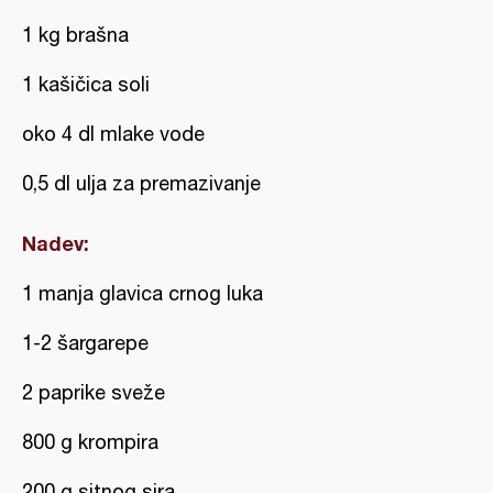
1 kg brašna
1 kašičica soli
oko 4 dl mlake vode
0,5 dl ulja za premazivanje
Nadev:
1 manja glavica crnog luka
1-2 šargarepe
2 paprike sveže
800 g krompira
200 g sitnog sira