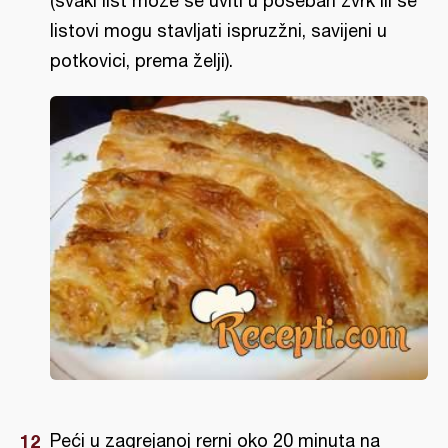
(svaki list može se uviti u poseban zvrk ili se
listovi mogu stavljati ispruzžni, savijeni u
potkovici, prema želji).
Peći u zagrejanoj rerni oko 20 minuta na