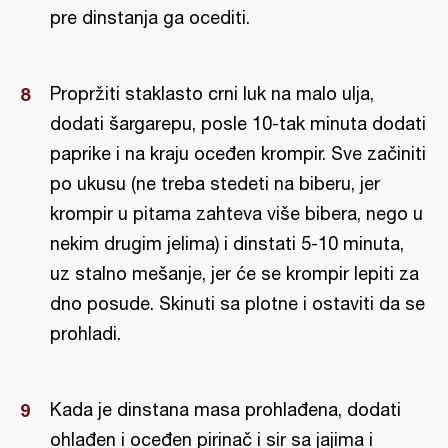
pre dinstanja ga ocediti.
Propržiti staklasto crni luk na malo ulja,
dodati šargarepu, posle 10-tak minuta dodati
paprike i na kraju oceđen krompir. Sve začiniti
po ukusu (ne treba stedeti na biberu, jer
krompir u pitama zahteva više bibera, nego u
nekim drugim jelima) i dinstati 5-10 minuta,
uz stalno mešanje, jer će se krompir lepiti za
dno posude. Skinuti sa plotne i ostaviti da se
prohladi.
Kada je dinstana masa prohlađena, dodati
ohlađen i oceđen pirinač i sir sa jajima i