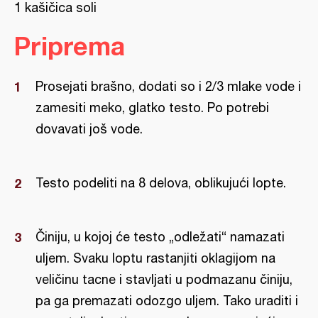
1 kašičica soli
Priprema
Prosejati brašno, dodati so i 2/3 mlake vode i
zamesiti meko, glatko testo. Po potrebi
dovavati još vode.
Testo podeliti na 8 delova, oblikujući lopte.
Činiju, u kojoj će testo „odležati“ namazati
uljem. Svaku loptu rastanjiti oklagijom na
veličinu tacne i stavljati u podmazanu činiju,
pa ga premazati odozgo uljem. Tako uraditi i