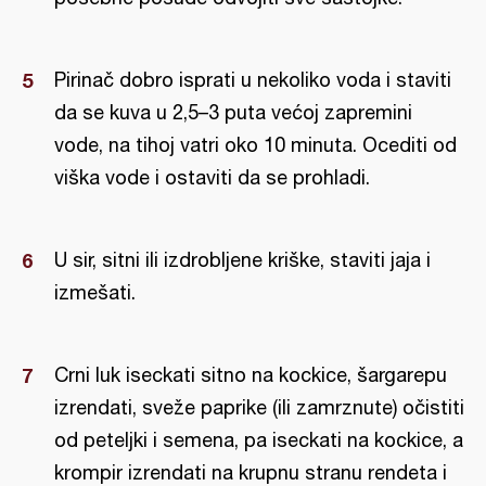
Pirinač dobro isprati u nekoliko voda i staviti
da se kuva u 2,5–3 puta većoj zapremini
vode, na tihoj vatri oko 10 minuta. Ocediti od
viška vode i ostaviti da se prohladi.
U sir, sitni ili izdrobljene kriške, staviti jaja i
izmešati.
Crni luk iseckati sitno na kockice, šargarepu
izrendati, sveže paprike (ili zamrznute) očistiti
od peteljki i semena, pa iseckati na kockice, a
krompir izrendati na krupnu stranu rendeta i