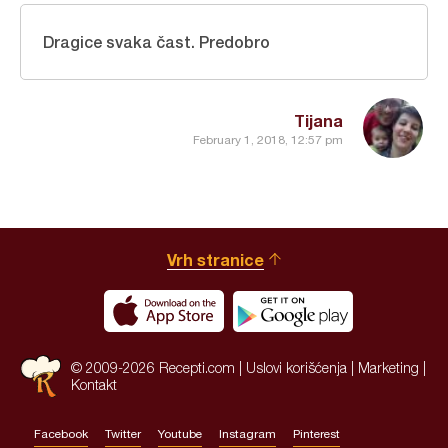
Dragice svaka čast. Predobro
Tijana
February 1, 2018, 12:57 pm
Vrh stranice
© 2009-2026 Recepti.com |
Uslovi korišćenja
|
Marketing
|
Kontakt
Facebook
Twitter
Youtube
Instagram
Pinterest