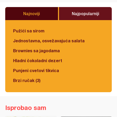
Najnoviji
Najpopularniji
Pužići sa sirom
Jednostavna, osvežavajuća salata
Brownies sa jagodama
Hladni čokoladni dezert
Punjeni cvetovi tikvica
Brzi ručak (3)
Isprobao sam