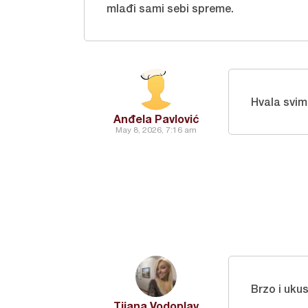
mlađi sami sebi spreme.
Hvala svim
Anđela Pavlović
May 8, 2026, 7:16 am
Brzo i uku
Tijana Vodoplav