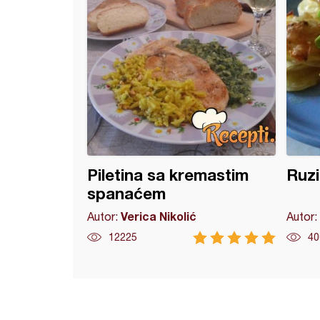
Piletina sa kremastim
Ruzi
spanaćem
Verica Nikolić
Autor:
Autor:
12225
40