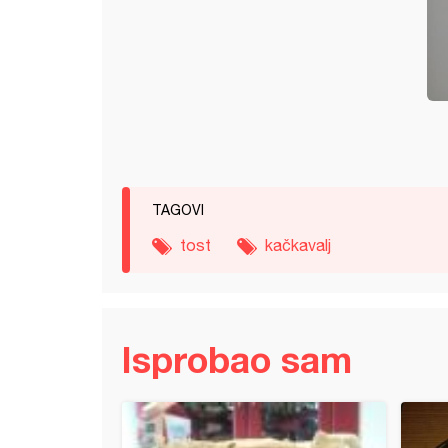
TAGOVI
tost
kačkavalj
Isprobao sam
 s šargarepom