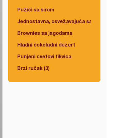
Pužići sa sirom
Jednostavna, osvežavajuća salata
Brownies sa jagodama
Hladni čokoladni dezert
Punjeni cvetovi tikvica
Brzi ručak (3)