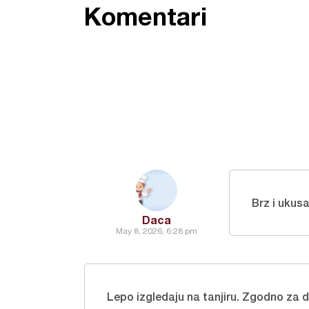
Komentari
Brz i ukus
Daca
May 8, 2026, 6:28 pm
Lepo izgledaju na tanjiru. Zgodno za 