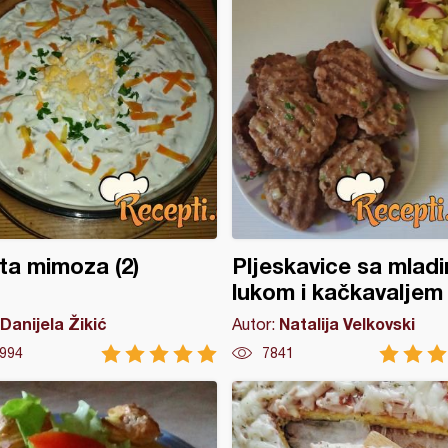
ta mimoza (2)
Pljeskavice sa mlad
lukom i kačkavaljem
Danijela Žikić
Natalija Velkovski
Autor:
994
7841