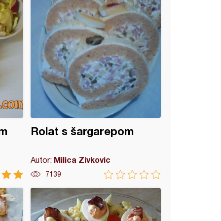
im
Rolat s šargarepom
Milica Zivkovic
Autor:
7139