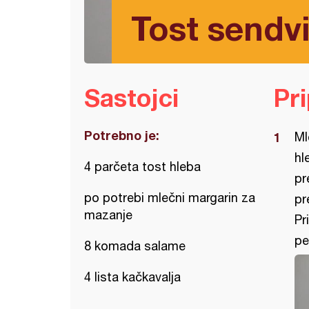
Tost sendvi
Sastojci
Pr
Potrebno je:
Ml
hl
4 parčeta tost hleba
pr
po potrebi mlečni margarin za
pr
mazanje
Pr
pe
8 komada salame
4 lista kačkavalja