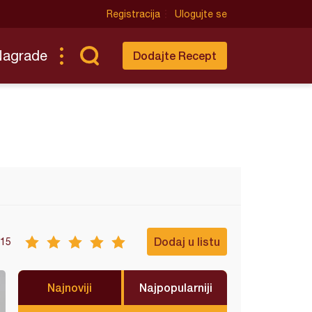
Registracija
Ulogujte se
Nagrade
Dodajte Recept
Dodaj u listu
15
Najnoviji
Najpopularniji