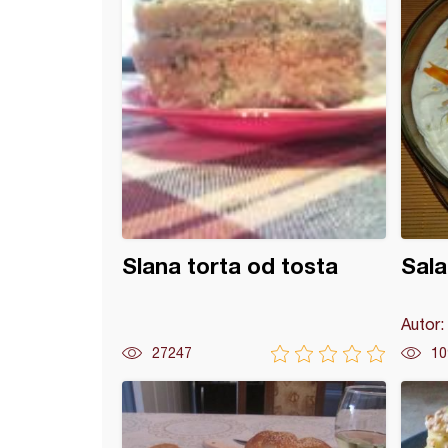
Slana torta od tosta
Sala
Autor:
27247
10
a *Bašta posle Uskrsa*