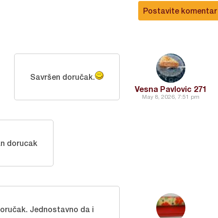
Postavite komentar
Savršen doručak.
Vesna Pavlovic 271
May 8, 2026, 7:51 pm
an dorucak
doručak. Jednostavno da i