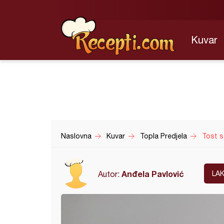
Kuvar
Naslovna
Kuvar
Topla Predjela
Tost s
Anđela Pavlović
Autor:
LA