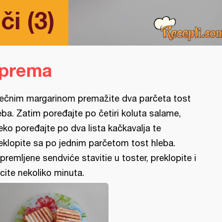
či (3)
iprema
ečnim margarinom premažite dva parčeta tost
eba. Zatim poređajte po četiri koluta salame,
eko poređajte po dva lista kačkavalja te
eklopite sa po jednim parčetom tost hleba.
ipremljene sendviće stavitie u toster, preklopite i
cite nekoliko minuta.