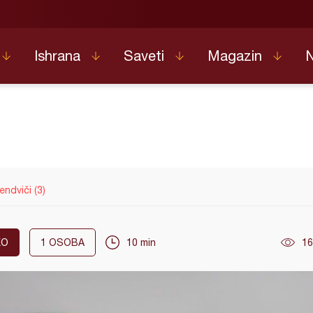
Ishrana
Saveti
Magazin
endviči (3)
KO
1
OSOBA
10 min
16