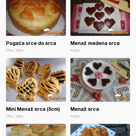
Pogača srce do srca
Menaž medena srca
Pite i Testa
Kolači
Mini Menaž srca (5cm)
Menaž srca
Pite i Testa
Kolači