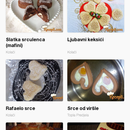
Slatka srculenca
Ljubavni keksići
(mafini)
Kolači
Kolači
Rafaelo srce
Srce od viršle
Kolači
Topla Predjela