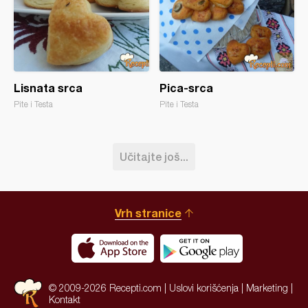
Lisnata srca
Pica-srca
Pite i Testa
Pite i Testa
Učitajte još...
Vrh stranice
© 2009-2026 Recepti.com |
Uslovi korišćenja
|
Marketing
|
Kontakt