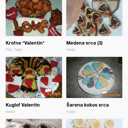
Krofne *Valentin*
Medena srca (3)
Pite i Testa
Kolači
Kuglof Valentin
Šarena kokos srca
Kolači
Kolači