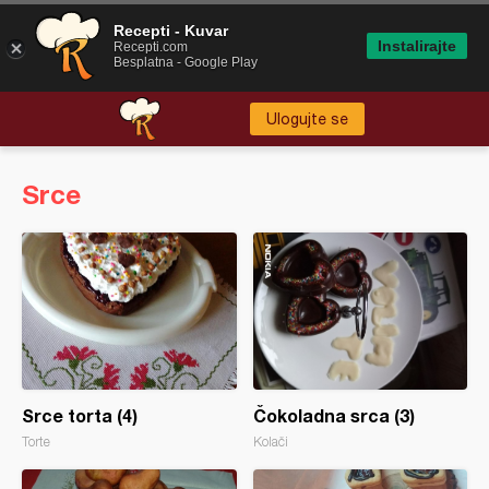
Recepti - Kuvar
Instalirajte
Recepti.com
Besplatna - Google Play
Ulogujte se
Srce
Srce torta (4)
Čokoladna srca (3)
Torte
Kolači