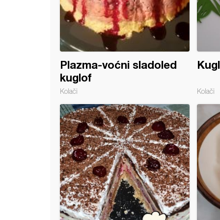
Plazma-voćni sladoled
Kugl
kuglof
Kolači
Kolači
 poslastica