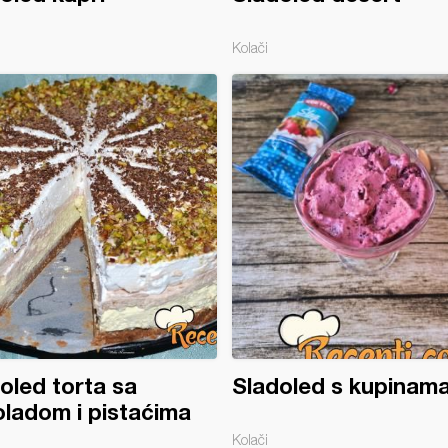
Kolači
oled torta sa
Sladoled s kupinam
ladom i pistaćima
Kolači