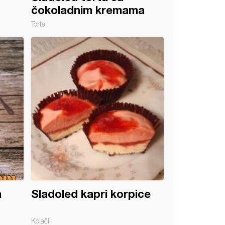
čokoladnim kremama
Torte
a
Sladoled kapri korpice
Kolači