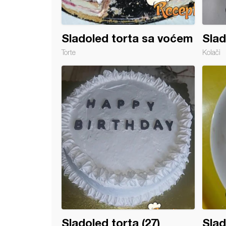
Sladoled torta sa voćem
Slad
Torte
Kolači
led torta sa čokoladnim kremama
Sladoled torta (27)
Slad