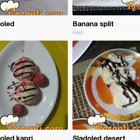
oled
Banana split
Kolači
oled kapri
Sladoled desert