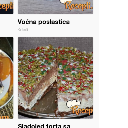
Voćna poslastica
Kolači
Sladoled torta sa