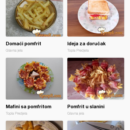
Domaći pomfrit
Ideja za doručak
Glavna jela
Topla Predjela
Mafini sa pomfritom
Pomfrit u slanini
Topla Predjela
Glavna jela