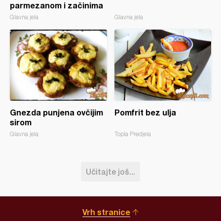
parmezanom i začinima
Glavna jela
Glavna jela
Gnezda punjena ovčijim
Pomfrit bez ulja
sirom
Glavna jela
Topla Predjela
Učitajte još...
Vrh stranice