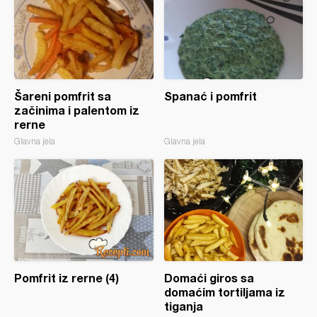
Šareni pomfrit sa
Spanać i pomfrit
začinima i palentom iz
rerne
Glavna jela
Glavna jela
Pomfrit iz rerne (4)
Domaći giros sa
domaćim tortiljama iz
tiganja