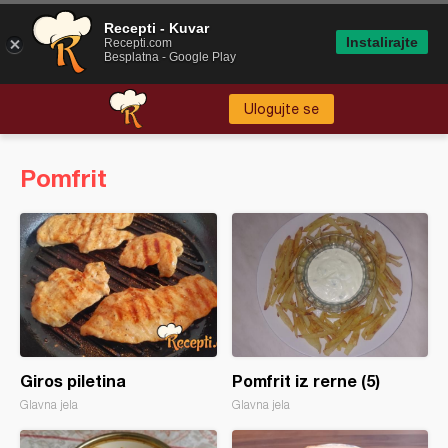
Recepti - Kuvar
Instalirajte
Recepti.com
Besplatna - Google Play
Ulogujte se
Pomfrit
Giros piletina
Pomfrit iz rerne (5)
Glavna jela
Glavna jela