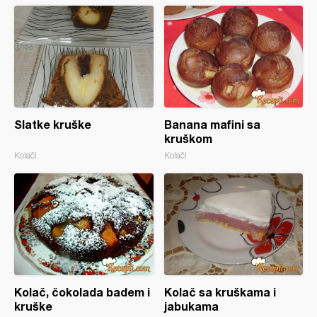
Slatke kruške
Banana mafini sa
kruškom
Kolači
Kolači
Kolač, čokolada badem i
Kolač sa kruškama i
kruške
jabukama