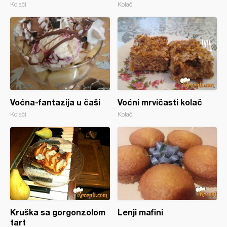
Kolači
Kolači
Voćna-fantazija u čaši
Voćni mrvičasti kolač
Kolači
Kolači
Kruška sa gorgonzolom
Lenji mafini
tart