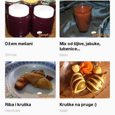
Džem mešani
Mix od šljive, jabuke,
lubenice...
Zimnica
Sosovi
Riba i kruška
Kruške na pruge :)
Glavna jela
Kolači