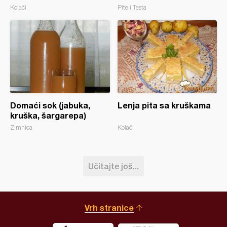
Kolači
Pite i Testa
Domaći sok (jabuka,
Lenja pita sa kruškama
kruška, šargarepa)
Zimnica
Kolači
Učitajte još...
Vrh stranice