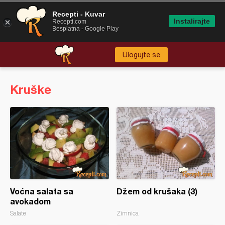
Recepti - Kuvar
Instalirajte
Recepti.com
Besplatna - Google Play
Ulogujte se
Kruške
Voćna salata sa
Džem od krušaka (3)
avokadom
Salate
Zimnica