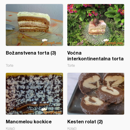
Božanstvena torta (3)
Voćna
interkontinentalna torta
Torte
Torte
Mancmelou kockice
Kesten rolat (2)
Kolači
Kolači