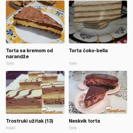
Torta sa kremom od
Torta čoko-bella
narandže
Torte
Torte
Trostruki užitak (13)
Neskvik torta
Kolači
Torte