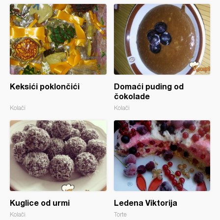
Keksići poklončići
Domaći puding od
čokolade
Kolači
Kolači
Kuglice od urmi
Ledena Viktorija
Kolači
Torte