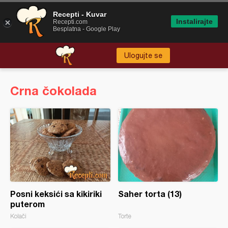
Recepti - Kuvar
Instalirajte
Recepti.com
Besplatna - Google Play
Ulogujte se
Crna čokolada
Posni keksići sa kikiriki
Saher torta (13)
puterom
Kolači
Torte