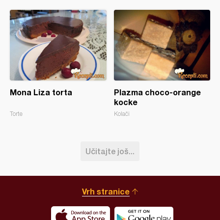
Mona Liza torta
Plazma choco-orange
kocke
Torte
Kolači
Učitajte još...
Vrh stranice