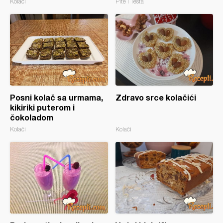
Kolači
Pite i Testa
Posni kolač sa urmama,
Zdravo srce kolačići
kikiriki puterom i
čokoladom
Kolači
Kolači