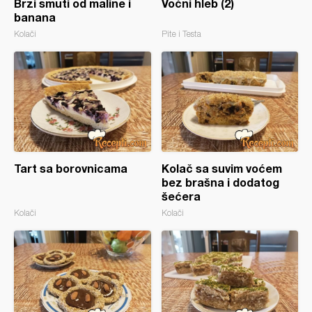
Brzi smuti od maline i
Voćni hleb (2)
banana
Kolači
Pite i Testa
Tart sa borovnicama
Kolač sa suvim voćem
bez brašna i dodatog
šećera
Kolači
Kolači