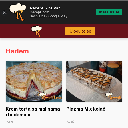
Recepti - Kuvar
Instalirajte
Recepti.com
Besplatna - Google Play
Ulogujte se
Badem
Krem torta sa malinama
Plazma Mix kolač
i bademom
Torte
Kolači