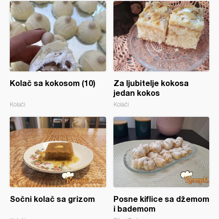
Kolač sa kokosom (10)
Za ljubitelje kokosa
jedan kokos
Kolači
Kolači
Sočni kolač sa grizom
Posne kiflice sa džemom
i bademom