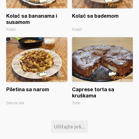
Kolač sa bananama i
Kolač sa bademom
susamom
Kolači
Kolači
Piletina sa narom
Caprese torta sa
kruškama
Glavna jela
Torte
Učitajte još...