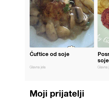
Ćuftice od soje
Posn
soje
Glavna jela
Glavna 
Moji prijatelji