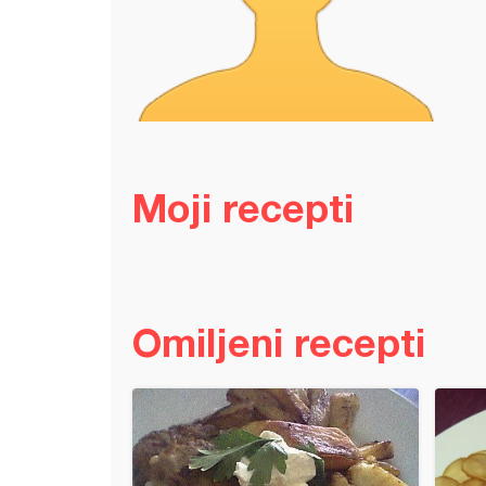
Moji recepti
Omiljeni recepti
va (12)