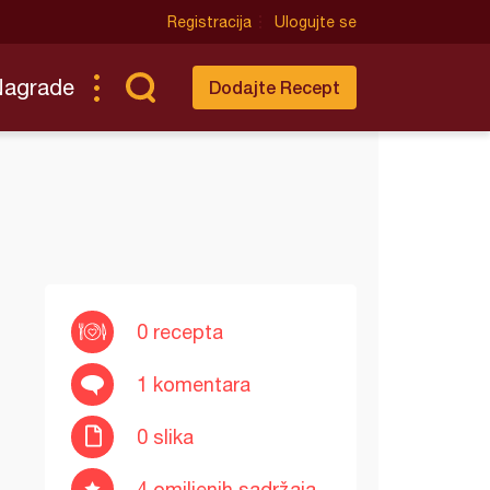
Registracija
Ulogujte se
Nagrade
Dodajte Recept
0 recepta
1 komentara
0 slika
4 omiljenih sadržaja