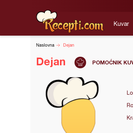
Kuvar
Naslovna
Dejan
Dejan
POMOĆNIK KU
Lo
Ro
Kr