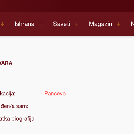
Ishrana
Saveti
Magazin
VARA
kacija:
Pancevo
đen/a sam:
atka biografija: