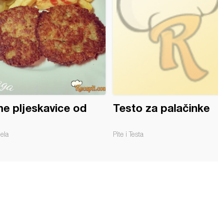
e pljeskavice od
Testo za palačinke
jela
Pite i Testa