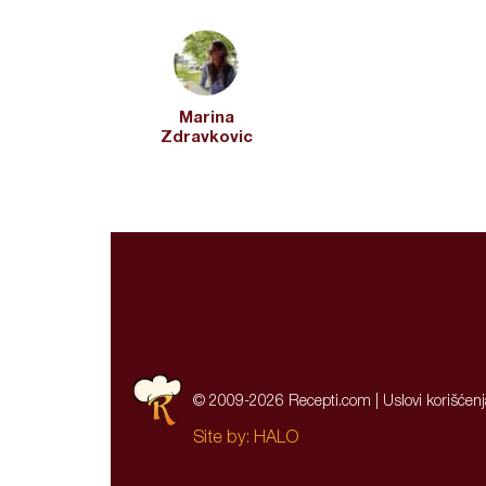
Marina
Zdravkovic
© 2009-2026 Recepti.com |
Uslovi korišćen
Site by:
HALO