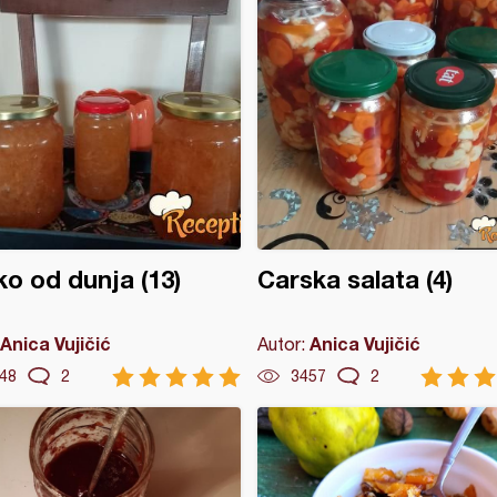
ko od dunja (13)
Carska salata (4)
Anica Vujičić
Anica Vujičić
Autor:
48
2
3457
2