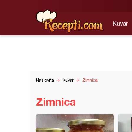
Kuvar
Naslovna
Kuvar
Zimnica
Zimnica
za štitnu žlezdu