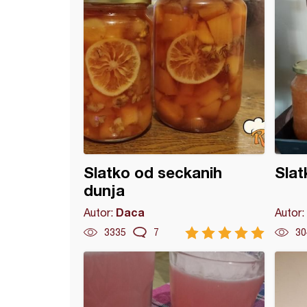
Slatko od seckanih
Slat
dunja
Daca
Autor:
Autor:
3335
7
30
a kurkumom, cimetom, đumbirom i limunom