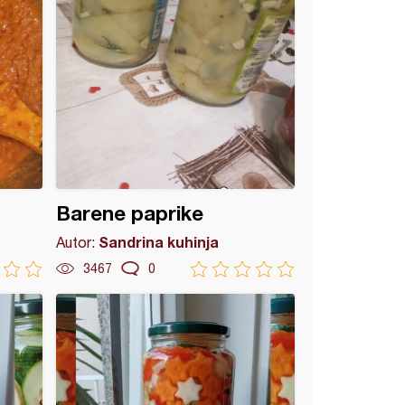
Barene paprike
Sandrina kuhinja
Autor:
3467
0