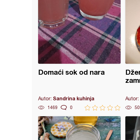
Domaći sok od nara
Džem
zam
Sandrina kuhinja
Autor:
Autor:
1469
0
50
e paprike