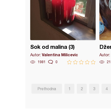
Sok od malina (3)
Džem
Valentina Milicevic
Autor:
Autor:
1981
0
21
Prethodna
1
2
3
4