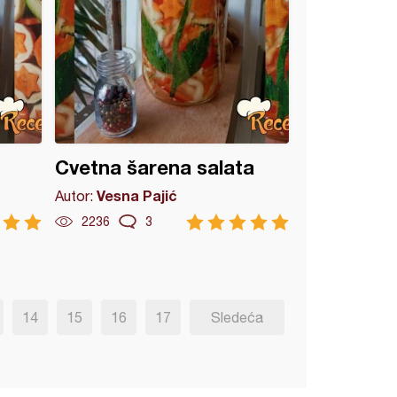
Cvetna šarena salata
Vesna Pajić
Autor:
2236
3
14
15
16
17
Sledeća