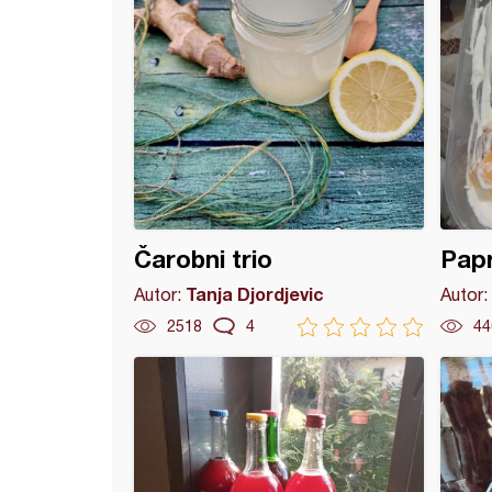
Čarobni trio
Papr
Tanja Djordjevic
Autor:
Autor:
2518
4
44
a šarena salata