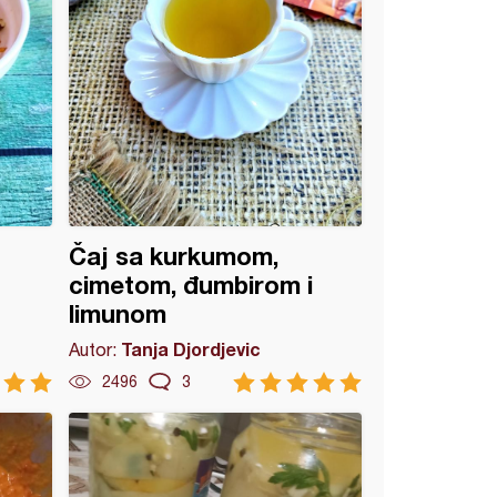
Čaj sa kurkumom,
cimetom, đumbirom i
limunom
Tanja Djordjevic
Autor:
2496
3