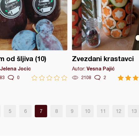
 od šljiva (10)
Zvezdani krastavci
Jelena Jocic
Vesna Pajić
Autor:
83
0
2108
2
5
6
7
8
9
10
11
12
13