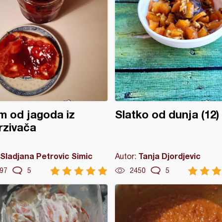
 od jagoda iz
Slatko od dunja (12)
rzivača
Sladjana Petrovic Simic
Tanja Djordjevic
Autor:
97
5
2450
5