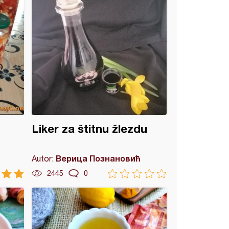
Liker za štitnu žlezdu
Верица Познановић
Autor:
2445
0