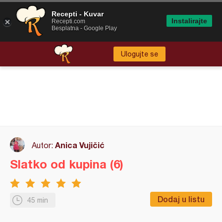
Recepti - Kuvar
Instalirajte
Recepti.com
Besplatna - Google Play
Ulogujte se
Anica Vujičić
Autor:
Slatko od kupina (6)
Dodaj u listu
45 min