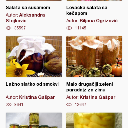
Salata sa susamom
Lovačka salata sa
kečapom
Aleksandra
Autor:
Stojkovic
Biljana Ogrizović
Autor:
35597
11145
Lažno slatko od smokvi
Malo drugačiji zeleni
paradajz za zimu
Kristina Gašpar
Kristina Gašpar
Autor:
Autor:
8641
12647