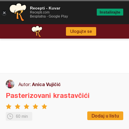
Recepti - Kuvar
Instalirajte
Recepti.com
Besplatna - Google Play
Ulogujte se
Anica Vujičić
Autor:
Pasterizovani krastavčići
Dodaj u listu
60 min