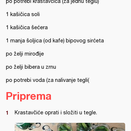
po potrebi krastavčića (za jednu teglu)
1 kašičica soli
1 kašičica šećera
1 manja šoljica (od kafe) bipovog sirćeta
po želji mirođije
po želji bibera u zrnu
po potrebi voda (za nalivanje tegli(
Priprema
Krastavčiće oprati i složiti u tegle.