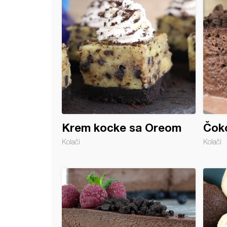
Krem kocke sa Oreom
Čok
Kolači
Kolači
te sa tikvicama i slaninom