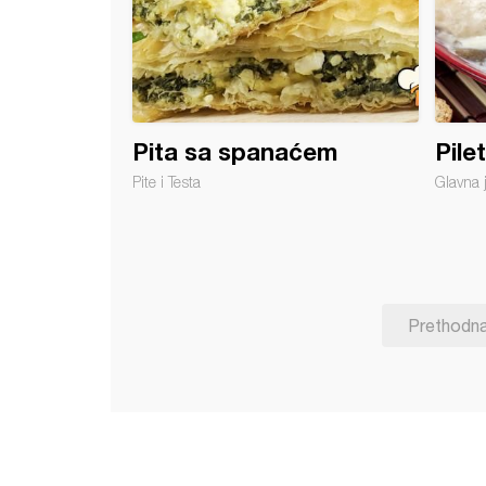
Pita sa spanaćem
Pile
Pite i Testa
Glavna 
Prethodn