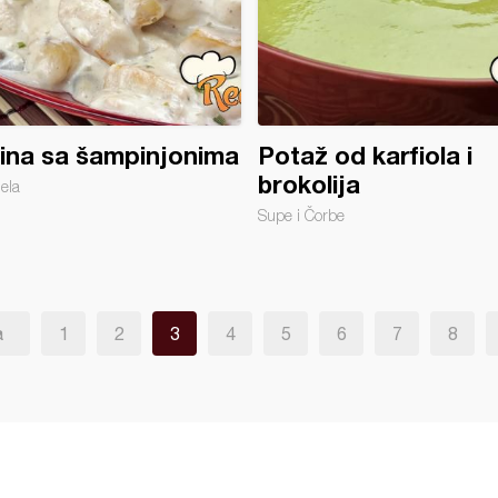
tina sa šampinjonima
Potaž od karfiola i
brokolija
jela
Supe i Čorbe
a
1
2
3
4
5
6
7
8