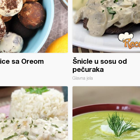
ice sa Oreom
Šnicle u sosu od
pečuraka
Glavna jela