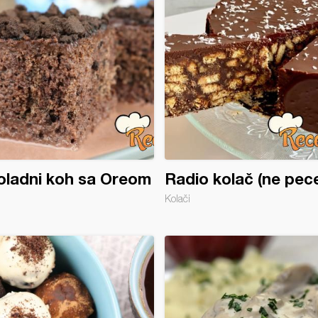
oladni koh sa Oreom
Radio kolač (ne pece
Kolači