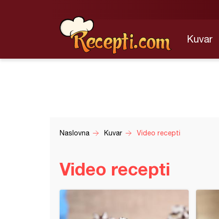
Kuvar
Naslovna
Kuvar
Video recepti
Video recepti
lice sa belom čokoladom i Oreom