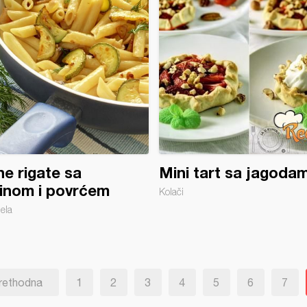
e rigate sa
Mini tart sa jagoda
tinom i povrćem
Kolači
jela
rethodna
1
2
3
4
5
6
7