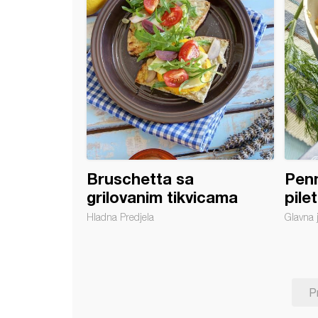
Bruschetta sa
Penn
grilovanim tikvicama
pile
Hladna Predjela
Glavna 
P