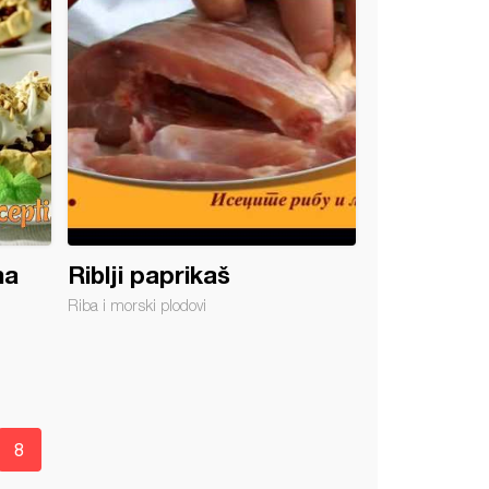
ma
Riblji paprikaš
Riba i morski plodovi
8