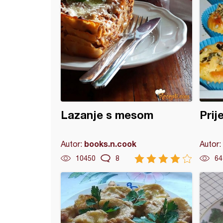
Lazanje s mesom
Prij
books.n.cook
Autor:
Autor:
10450
8
64
sa tikvicom