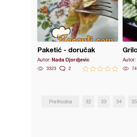
Paketić - doručak
Gril
Nada Djordjevic
Autor:
Autor:
3323
2
74
Prethodna
32
33
34
35