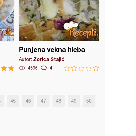
Punjena vekna hleba
Zorica Stajić
Autor:
4696
4
4
45
46
47
48
49
50