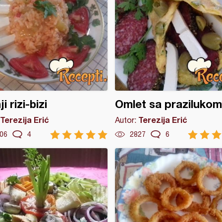
i rizi-bizi
Omlet sa prazilukom
Terezija Erić
Terezija Erić
Autor:
06
4
2827
6