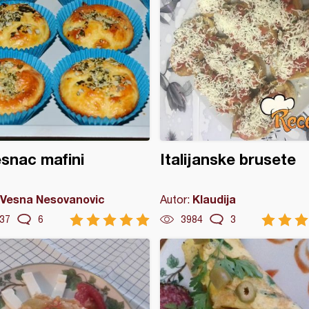
esnac mafini
Italijanske brusete
Vesna Nesovanovic
Klaudija
Autor:
37
6
3984
3