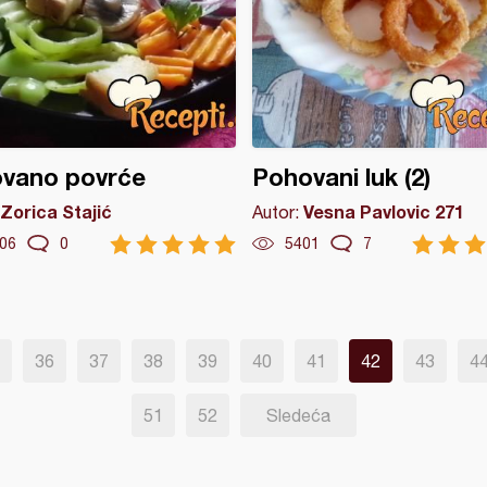
ovano povrće
Pohovani luk (2)
Zorica Stajić
Vesna Pavlovic 271
Autor:
06
0
5401
7
36
37
38
39
40
41
42
43
4
51
52
Sledeća