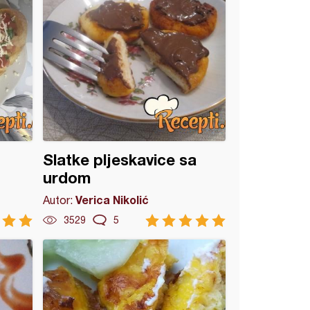
Slatke pljeskavice sa
urdom
Verica Nikolić
Autor:
3529
5