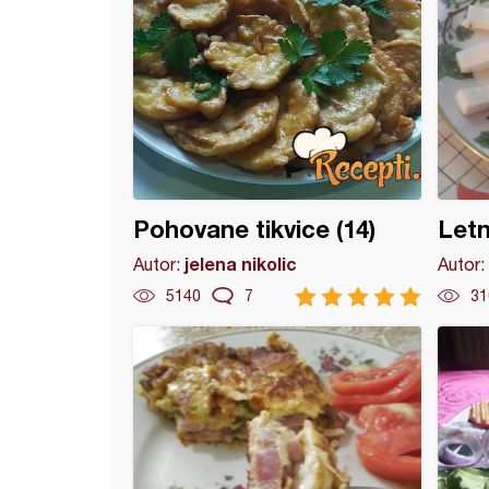
Pohovane tikvice (14)
Letnj
jelena nikolic
Autor:
Autor:
5140
7
31
na vekna hleba