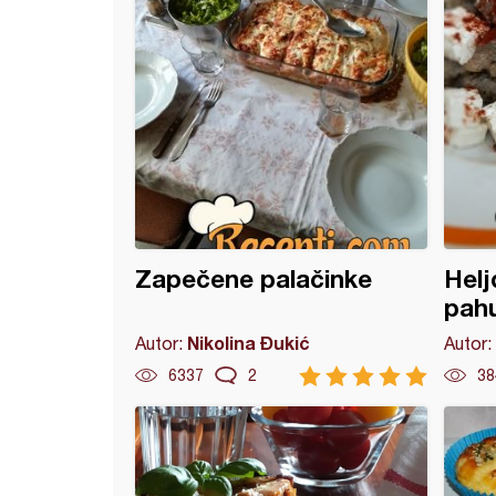
Zapečene palačinke
Helj
pahu
Nikolina Đukić
Autor:
Autor:
6337
2
38
e pljeskavice sa urdom