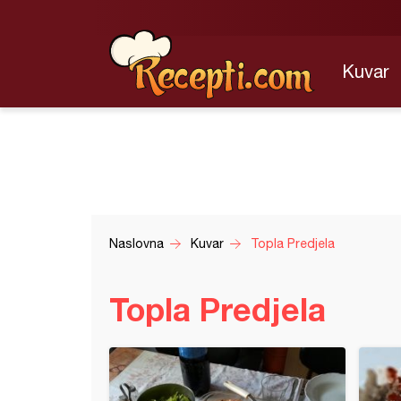
Kuvar
Naslovna
Kuvar
Topla Predjela
Topla Predjela
od kuvanje heljde sa crnim lukom