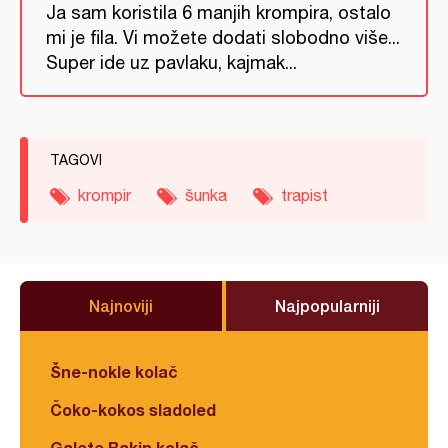
Ja sam koristila 6 manjih krompira, ostalo
mi je fila. Vi možete dodati slobodno više...
Super ide uz pavlaku, kajmak...
TAGOVI
krompir
šunka
trapist
Najnoviji
Najpopularniji
Šne-nokle kolač
Čoko-kokos sladoled
Galete Bakin kolač