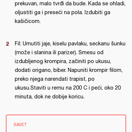
prekuvan, malo tvrđi da bude. Kada se ohladi,
oljustiti ga i preseći na pola. Izdubiti ga
kašičicom.
Fil: Umutiti jaje, kiselu pavlaku, seckanu šunku
(može i slanina ili parizer). Smesu od
izdubljenog krompira, začiniti po ukusu,
dodati origano, biber. Napuniti krompir filom,
preko njega narendati trapist, po
ukusu.Staviti u rernu na 200 C i peći, oko 20
minuta, dok ne dobije koricu.
SAVET