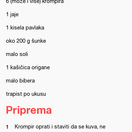
6 (može i više) krompira
1 jaje
1 kisela pavlaka
oko 200 g šunke
malo soli
1 kašičica origane
malo bibera
trapist po ukusu
Priprema
Krompir oprati i staviti da se kuva, ne