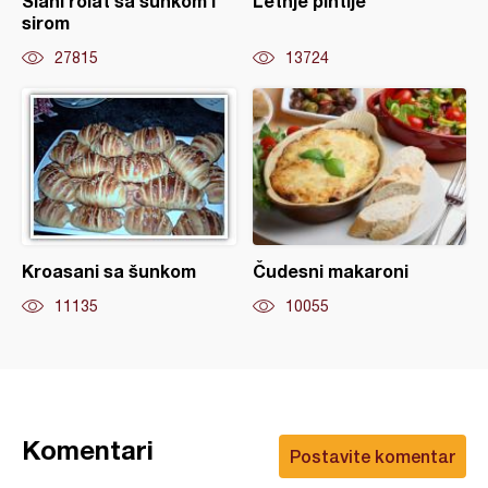
Slani rolat sa šunkom i
Letnje pihtije
sirom
27815
13724
Kroasani sa šunkom
Čudesni makaroni
11135
10055
Komentari
Postavite komentar