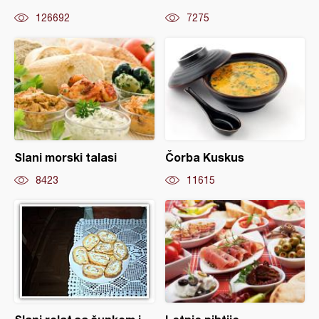
126692
7275
Slani morski talasi
Čorba Kuskus
8423
11615