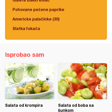
Pohovane pečene paprike
Americke palačinke (30)
Slatka fokača
Isprobao sam
Salata od krompira
Salata od boba sa
šunkom