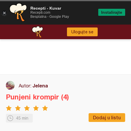
Recepti - Kuvar
Instalirajte
Recepti.com
Besplatna - Google Play
Ulogujte se
Jelena
Autor:
Punjeni krompir (4)
Dodaj u listu
45 min