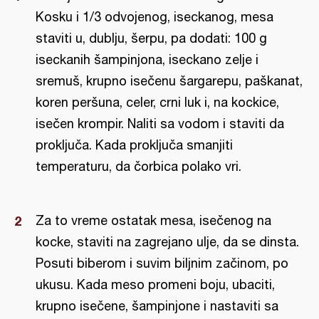
Kosku i 1/3 odvojenog, iseckanog, mesa
staviti u, dublju, šerpu, pa dodati: 100 g
iseckanih šampinjona, iseckano zelje i
sremuš, krupno isečenu šargarepu, paškanat,
koren peršuna, celer, crni luk i, na kockice,
isečen krompir. Naliti sa vodom i staviti da
proključa. Kada proključa smanjiti
temperaturu, da čorbica polako vri.
Za to vreme ostatak mesa, isečenog na
kocke, staviti na zagrejano ulje, da se dinsta.
Posuti biberom i suvim biljnim začinom, po
ukusu. Kada meso promeni boju, ubaciti,
krupno isečene, šampinjone i nastaviti sa