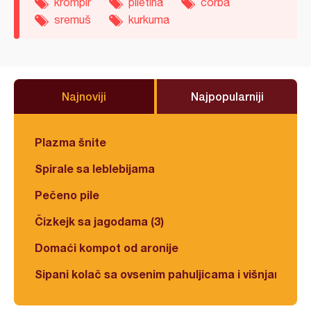
krompir
piletina
čorba
sremuš
kurkuma
Najnoviji
Najpopularniji
Plazma šnite
Spirale sa leblebijama
Pečeno pile
Čizkejk sa jagodama (3)
Domaći kompot od aronije
Sipani kolač sa ovsenim pahuljicama i višnjama