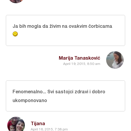
Ja bih mogla da živim na ovakvim čorbicama
Marija Tanasković
April 19, 2015, 8:50 am
Fenomenalno... Svi sastojci zdravi i dobro
ukomponovano
Tijana
April 18, 2015, 7:38 pm