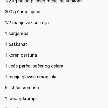
1/2 kg belog pilećeg mesa, sa koskom
300 g šampinjona
1/2 manje vezice zelja
1 šargarepa
1 paškanat
1 koren peršuna
1 veće parče isečenog celera
1 manja glavica crnog luka
5 listića sremuša
1 srednji krompir