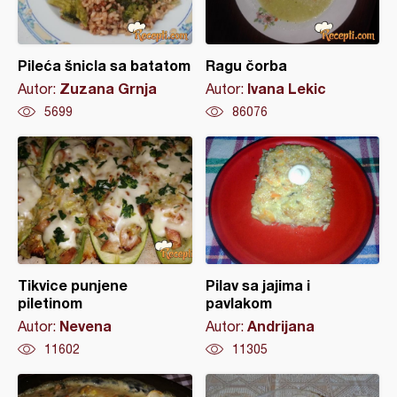
Pileća šnicla sa batatom
Ragu čorba
Zuzana Grnja
Ivana Lekic
Autor:
Autor:
5699
86076
Tikvice punjene
Pilav sa jajima i
piletinom
pavlakom
Nevena
Andrijana
Autor:
Autor:
11602
11305