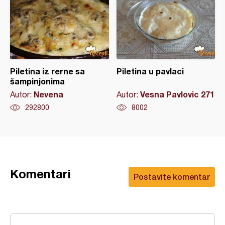
Piletina iz rerne sa
Piletina u pavlaci
šampinjonima
Nevena
Vesna Pavlovic 271
Autor:
Autor:
292800
8002
Komentari
Postavite komentar