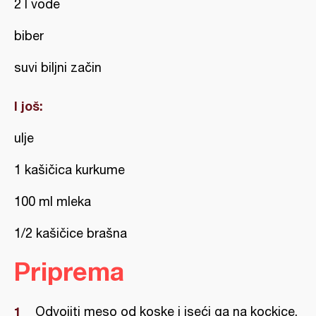
2 l vode
biber
suvi biljni začin
I još:
ulje
1 kašičica kurkume
100 ml mleka
1/2 kašičice brašna
Priprema
Odvojiti meso od koske i iseći ga na kockice.