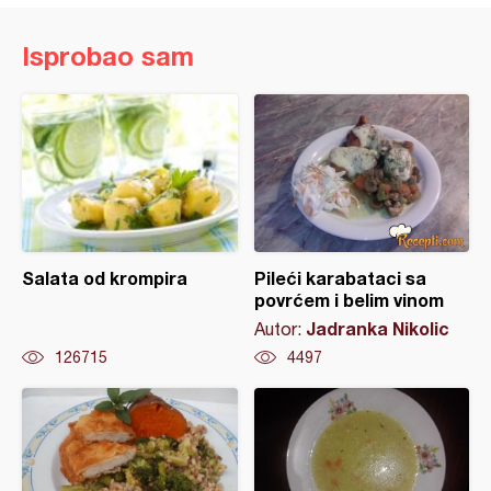
Isprobao sam
Salata od krompira
Pileći karabataci sa
povrćem i belim vinom
Jadranka Nikolic
Autor:
126715
4497