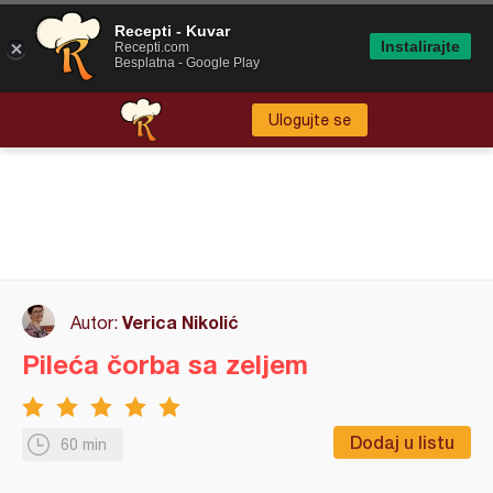
Recepti - Kuvar
Instalirajte
Recepti.com
Besplatna - Google Play
Ulogujte se
Verica Nikolić
Autor:
Pileća čorba sa zeljem
Dodaj u listu
60 min