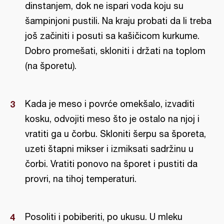
dinstanjem, dok ne ispari voda koju su
šampinjoni pustili. Na kraju probati da li treba
još začiniti i posuti sa kašičicom kurkume.
Dobro promešati, skloniti i držati na toplom
(na šporetu).
Kada je meso i povrće omekšalo, izvaditi
kosku, odvojiti meso što je ostalo na njoj i
vratiti ga u čorbu. Skloniti šerpu sa šporeta,
uzeti štapni mikser i izmiksati sadržinu u
čorbi. Vratiti ponovo na šporet i pustiti da
provri, na tihoj temperaturi.
Posoliti i pobiberiti, po ukusu. U mleku