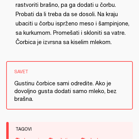
rastvoriti brašno, pa ga dodati u čorbu.
Probati da li treba da se dosoli. Na kraju
ubaciti u čorbu isprženo meso i šampinjone,
sa kurkumom. Promešati i skloniti sa vatre.
Čorbica je izvrsna sa kiselim mlekom.
SAVET
Gustinu čorbice sami odredite. Ako je
dovoljno gusta dodati samo mleko, bez
brašna.
TAGOVI