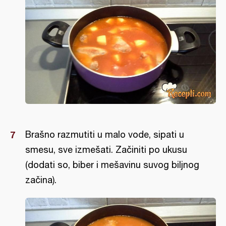
Brašno razmutiti u malo vode, sipati u
smesu, sve izmešati. Začiniti po ukusu
(dodati so, biber i mešavinu suvog biljnog
začina).