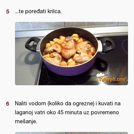
...te poređati krilca.
Naliti vodom (koliko da ogrezne) i kuvati na
laganoj vatri oko 45 minuta uz povremeno
mešanje.