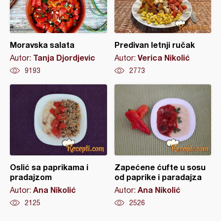
Moravska salata
Predivan letnji ručak
Tanja Djordjevic
Verica Nikolić
Autor:
Autor:
9193
2773
Oslić sa paprikama i
Zapećene ćufte u sosu
pradajzom
od paprike i paradajza
Ana Nikolić
Ana Nikolić
Autor:
Autor:
2125
2526