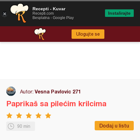
Recepti - Kuvar
Instalirajte
Recepti.com
Besplatna - Google Play
Ulogujte se
Vesna Pavlovic 271
Autor:
Paprikaš sa pilećim krilcima
Dodaj u listu
90 min