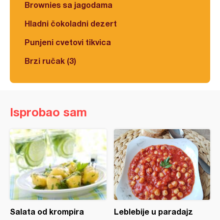
Brownies sa jagodama
Hladni čokoladni dezert
Punjeni cvetovi tikvica
Brzi ručak (3)
Isprobao sam
Salata od krompira
Leblebije u paradajz