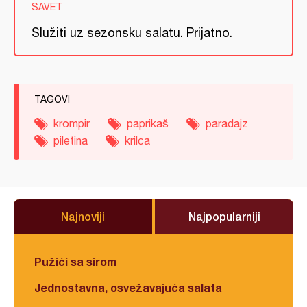
SAVET
Služiti uz sezonsku salatu. Prijatno.
TAGOVI
krompir
paprikaš
paradajz
piletina
krilca
Najnoviji
Najpopularniji
Pužići sa sirom
Jednostavna, osvežavajuća salata