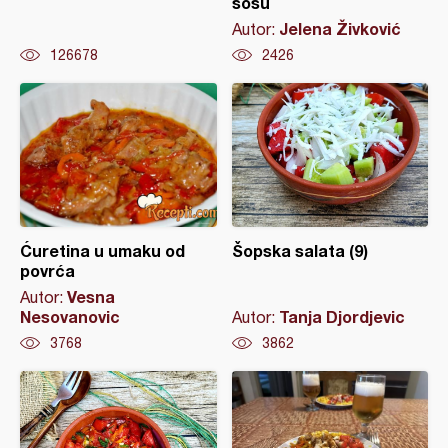
sosu
Jelena Živković
Autor:
126678
2426
Ćuretina u umaku od
Šopska salata (9)
povrća
Vesna
Autor:
Nesovanovic
Tanja Djordjevic
Autor:
3768
3862