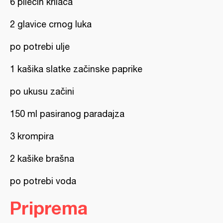
6 pilećih krilaca
2 glavice crnog luka
po potrebi ulje
1 kašika slatke začinske paprike
po ukusu začini
150 ml pasiranog paradajza
3 krompira
2 kašike brašna
po potrebi voda
Priprema