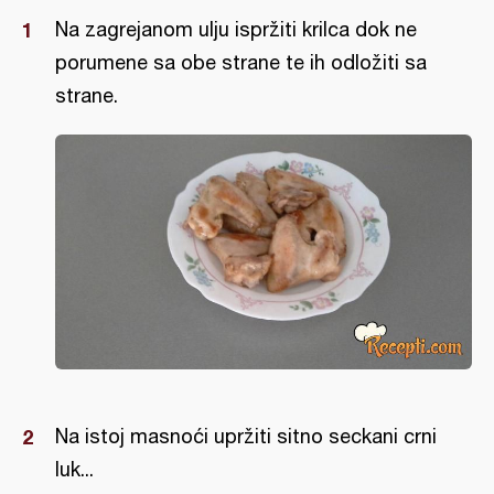
Na zagrejanom ulju ispržiti krilca dok ne
porumene sa obe strane te ih odložiti sa
strane.
Na istoj masnoći upržiti sitno seckani crni
luk...