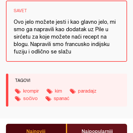
SAVET
Ovo jelo možete jesti i kao glavno jelo, mi
smo ga napravili kao dodatak uz Pile u
sirćetu za koje možete naći recept na
blogu. Napravili smo francusko indijsku
fuziju i odlično se slažu
TAGOVI
krompir
kim
paradajz
sočivo
spanać
Najnoviji
Najpopularniji