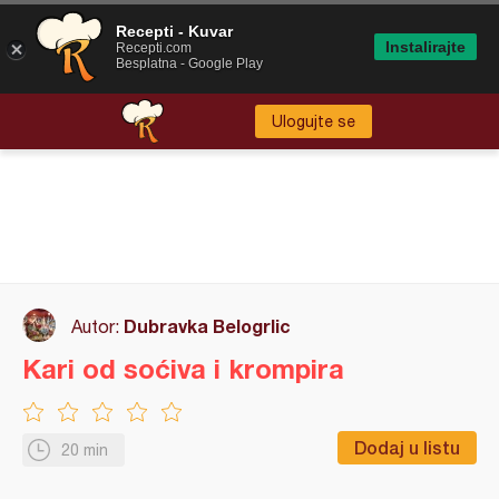
Recepti - Kuvar
Instalirajte
Recepti.com
Besplatna - Google Play
Ulogujte se
Dubravka Belogrlic
Autor:
Kari od soćiva i krompira
Dodaj u listu
20 min