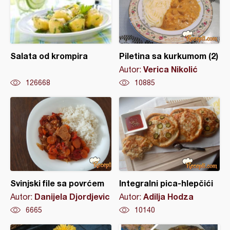
Salata od krompira
Piletina sa kurkumom (2)
Verica Nikolić
Autor:
126668
10885
Svinjski file sa povrćem
Integralni pica-hlepčići
Danijela Djordjevic
Adilja Hodza
Autor:
Autor:
6665
10140