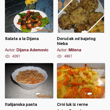
Salata a la Dijana
Doručak od bajatog
hleba
Dijana Ademovic
Milena
Autor:
Autor:
4261
4867
Italijanska pasta
Crni luk iz rerne