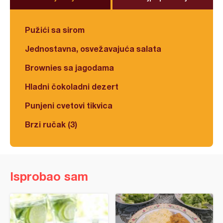
Pužići sa sirom
Jednostavna, osvežavajuća salata
Brownies sa jagodama
Hladni čokoladni dezert
Punjeni cvetovi tikvica
Brzi ručak (3)
Isprobao sam