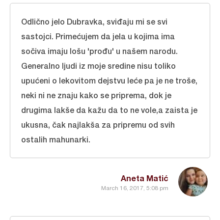
Odlično jelo Dubravka, sviđaju mi se svi
sastojci. Primećujem da jela u kojima ima
sočiva imaju lošu 'prođu' u našem narodu.
Generalno ljudi iz moje sredine nisu toliko
upućeni o lekovitom dejstvu leće pa je ne troše,
neki ni ne znaju kako se priprema, dok je
drugima lakše da kažu da to ne vole,a zaista je
ukusna, čak najlakša za pripremu od svih
ostalih mahunarki.
Aneta Matić
March 16, 2017, 5:08 pm