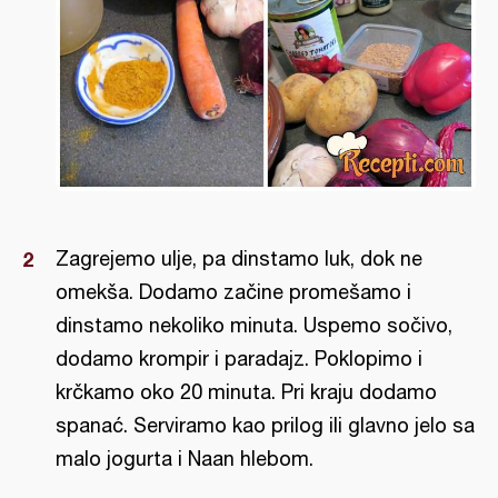
Zagrejemo ulje, pa dinstamo luk, dok ne
omekša. Dodamo začine promešamo i
dinstamo nekoliko minuta. Uspemo sočivo,
dodamo krompir i paradajz. Poklopimo i
krčkamo oko 20 minuta. Pri kraju dodamo
spanać. Serviramo kao prilog ili glavno jelo sa
malo jogurta i Naan hlebom.