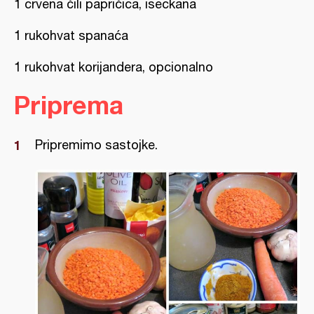
1 crvena čili papričica, iseckana
1 rukohvat spanaća
1 rukohvat korijandera, opcionalno
Priprema
Pripremimo sastojke.