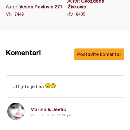
Gvozdena
Autor:
Vesna Pavlovic 271
Živković
Autor:
7449
8405
Komentari
Postavite komentar
Ufff,sto je fina
Marina V. Jevtic
March 25, 2017, 10:30 pm