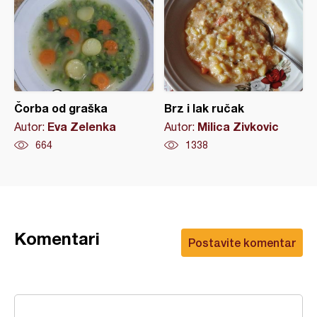
Čorba od graška
Brz i lak ručak
Eva Zelenka
Milica Zivkovic
Autor:
Autor:
664
1338
Komentari
Postavite komentar