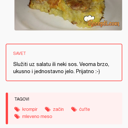
SAVET
Služiti uz salatu ili neki sos. Veoma brzo,
ukusno i jednostavno jelo. Prijatno :-)
TAGOVI
krompir
začin
ćufte
mleveno meso