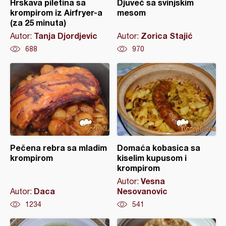
Hrskava piletina sa
Djuveč sa svinjskim
krompirom iz Airfryer-a
mesom
(za 25 minuta)
Tanja Djordjevic
Zorica Stajić
Autor:
Autor:
688
970
Pečena rebra sa mladim
Domaća kobasica sa
krompirom
kiselim kupusom i
krompirom
Vesna
Autor:
Daca
Nesovanovic
Autor:
1234
541