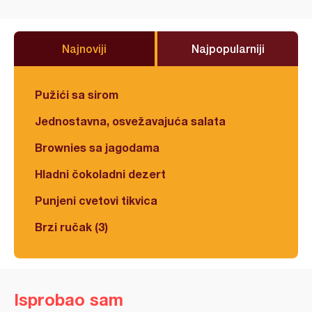
Najnoviji
Najpopularniji
Pužići sa sirom
Jednostavna, osvežavajuća salata
Brownies sa jagodama
Hladni čokoladni dezert
Punjeni cvetovi tikvica
Brzi ručak (3)
Isprobao sam