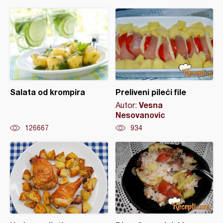
Salata od krompira
Preliveni pileći file
Vesna
Autor:
Nesovanovic
126667
934