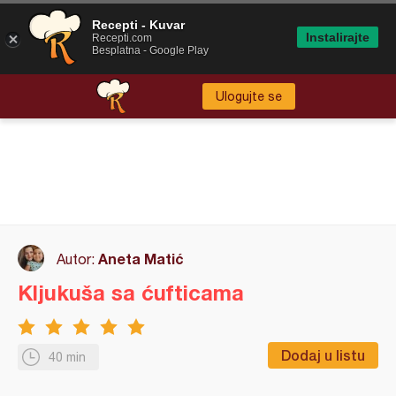
Recepti - Kuvar
Instalirajte
Recepti.com
Besplatna - Google Play
Ulogujte se
Aneta Matić
Autor:
Kljukuša sa ćufticama
Dodaj u listu
40 min