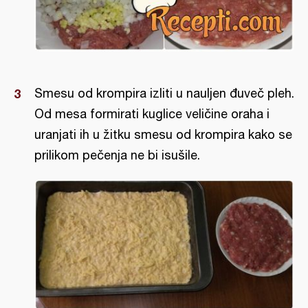
Smesu od krompira izliti u nauljen đuveč pleh.
Od mesa formirati kuglice veličine oraha i
uranjati ih u žitku smesu od krompira kako se
prilikom pečenja ne bi isušile.