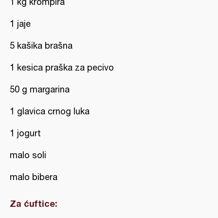
1 kg krompira
1 jaje
5 kašika brašna
1 kesica praška za pecivo
50 g margarina
1 glavica crnog luka
1 jogurt
malo soli
malo bibera
Za ćuftice: