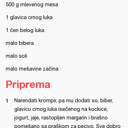
500 g mlevenog mesa
1 glavica crnog luka
1 čen belog luka
malo bibera
malo soli
malo mešavine začina
Priprema
Narendati krompir, pa mu dodati so, biber,
glavicu crnog luka isečenog na kockice,
jogurt, jaje, rastopljen margarin i brašno
pomešano sa praškom za pecivo. Sve dobro