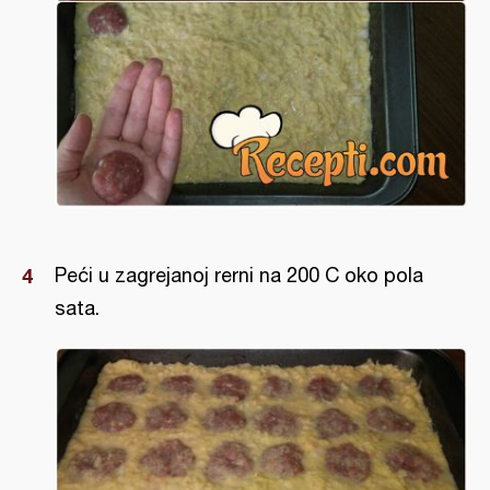
Peći u zagrejanoj rerni na 200 C oko pola
sata.