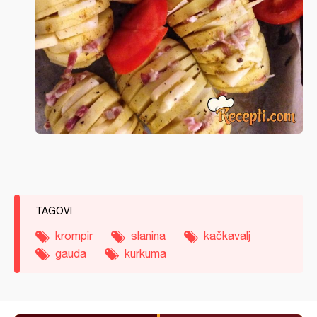
TAGOVI
krompir
slanina
kačkavalj
gauda
kurkuma