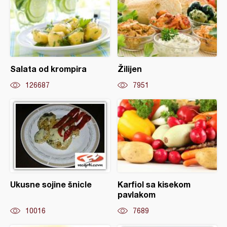
Salata od krompira
Žilijen
126687
7951
Ukusne sojine šnicle
Karfiol sa kisekom
pavlakom
10016
7689