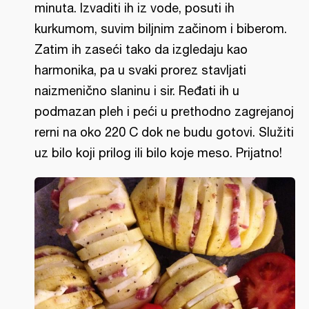
minuta. Izvaditi ih iz vode, posuti ih
kurkumom, suvim biljnim začinom i biberom.
Zatim ih zaseći tako da izgledaju kao
harmonika, pa u svaki prorez stavljati
naizmenično slaninu i sir. Ređati ih u
podmazan pleh i peći u prethodno zagrejanoj
rerni na oko 220 C dok ne budu gotovi. Služiti
uz bilo koji prilog ili bilo koje meso. Prijatno!