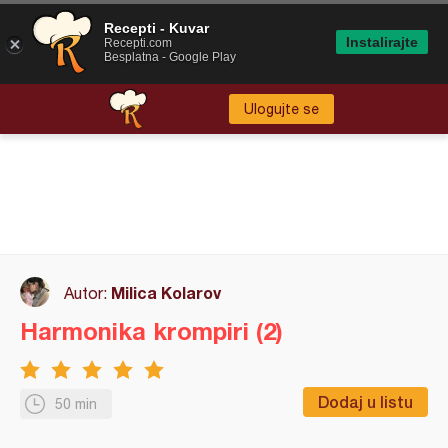
Recepti - Kuvar
Instalirajte
Recepti.com
Besplatna - Google Play
Ulogujte se
Milica Kolarov
Autor:
Harmonika krompiri (2)
Dodaj u listu
50 min