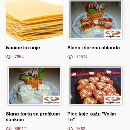
Ivanine lazanje
Slana i šarena oblanda
7654
12574
Slana torta sa praškom
Pice koje kažu "Volim
šunkom
Te"
68917
7562