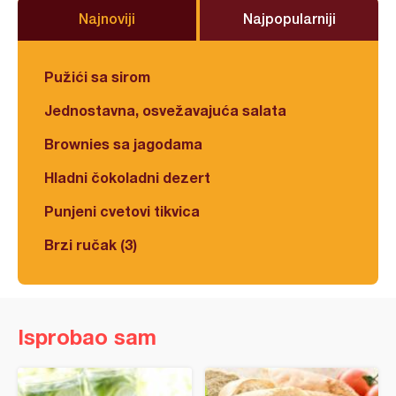
Najnoviji
Najpopularniji
Pužići sa sirom
Jednostavna, osvežavajuća salata
Brownies sa jagodama
Hladni čokoladni dezert
Punjeni cvetovi tikvica
Brzi ručak (3)
Isprobao sam