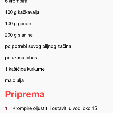
6 krompira
100 g kačkavalja
100 g gaude
200 g slanine
po potrebi suvog biljnog začina
po ukusu bibera
1 kašičica kurkume
malo ulja
Priprema
Krompire oljuštiti i ostaviti u vodi oko 15