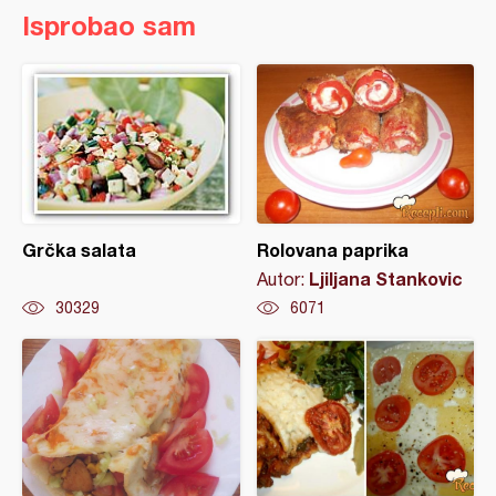
Isprobao sam
Grčka salata
Rolovana paprika
Ljiljana Stankovic
Autor:
30329
6071