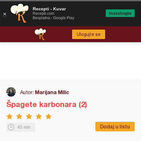
Recepti - Kuvar
Instalirajte
Recepti.com
Besplatna - Google Play
Ulogujte se
Marijana Milic
Autor:
Špagete karbonara (2)
Dodaj u listu
45 min