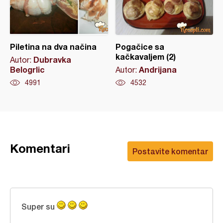
Piletina na dva načina
Pogačice sa
kačkavaljem (2)
Dubravka
Autor:
Belogrlic
Andrijana
Autor:
4991
4532
Komentari
Postavite komentar
Super su