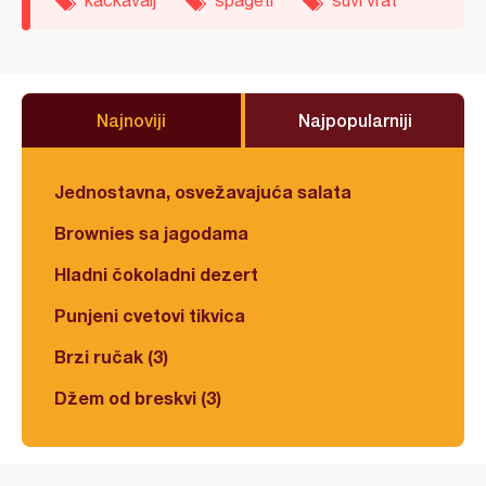
kačkavalj
špageti
suvi vrat
Najnoviji
Najpopularniji
Jednostavna, osvežavajuća salata
Brownies sa jagodama
Hladni čokoladni dezert
Punjeni cvetovi tikvica
Brzi ručak (3)
Džem od breskvi (3)