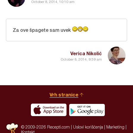
October 8, 2014, 10:10 am
Za ove špagete sam uvek
Verica Nikolić
October 8, 2014, 9:59 am
Vrh stranice
© 2009-2026 Recepti.com |
Uslovi korišćenja
|
Marketing
|
Kontakt