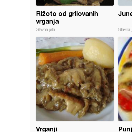
Rižoto od grilovanih
June
vrganja
Glavna jela
Glavna 
ina sa vrganjima
Vrganji
Punj