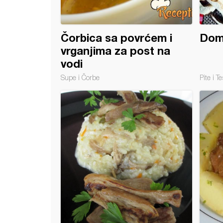
Čorbica sa povrćem i
Doma
vrganjima za post na
vodi
Supe i Čorbe
Pite i Te
etina u voću, povrću, vrganjima i medu