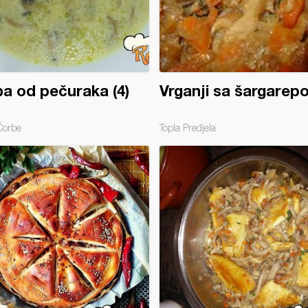
a od pečuraka (4)
Vrganji sa šargarep
Čorbe
Topla Predjela