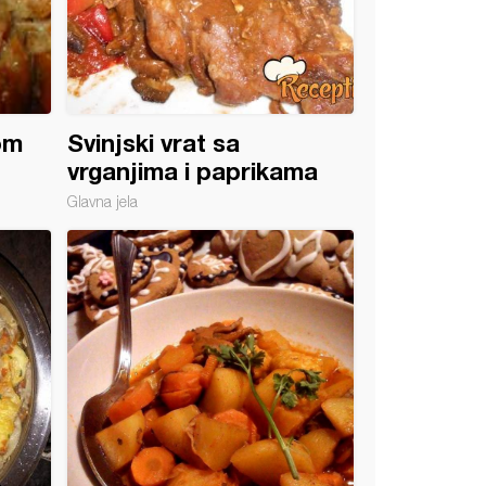
om
Svinjski vrat sa
vrganjima i paprikama
Glavna jela