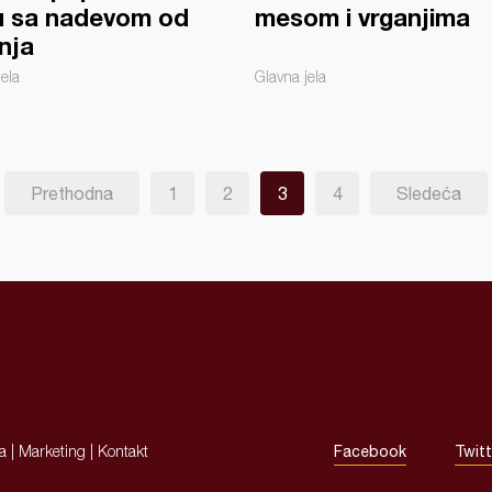
u sa nadevom od
mesom i vrganjima
nja
jela
Glavna jela
Prethodna
1
2
3
4
Sledeća
ja
|
Marketing
|
Kontakt
Facebook
Twitt