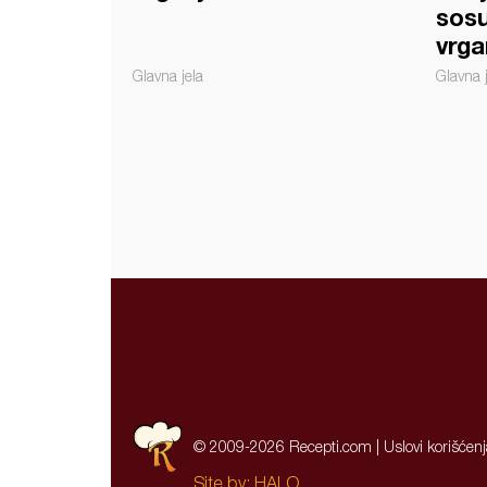
sos
vrga
Glavna jela
Glavna 
© 2009-2026 Recepti.com |
Uslovi korišćen
Site by:
HALO