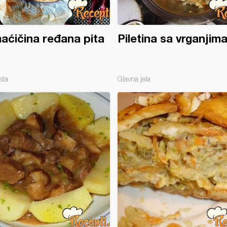
ćičina ređana pita
Piletina sa vrganjim
sta
Glavna jela