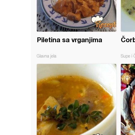
Piletina sa vrganjima
Čorb
Glavna jela
Supe i 
ir paprikaš sa vrganjima