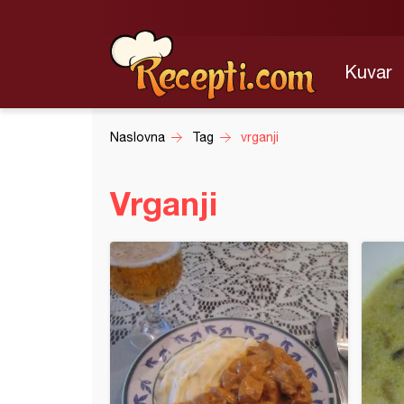
Kuvar
Naslovna
Tag
vrganji
Vrganji
ki vrat sa vrganjima i paprikama