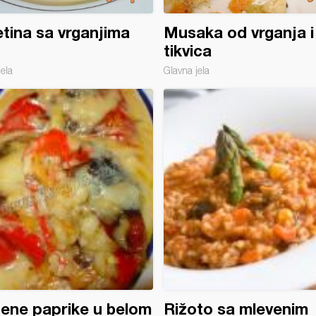
tina sa vrganjima
Musaka od vrganja i
tikvica
jela
Glavna jela
ene paprike u belom
Rižoto sa mlevenim