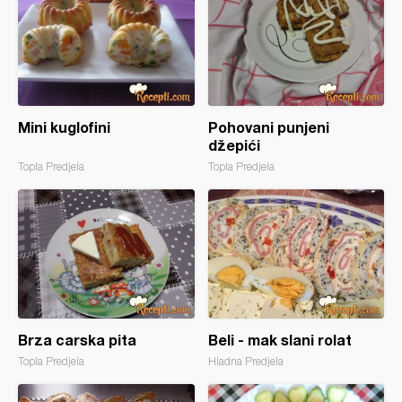
Mini kuglofini
Pohovani punjeni
džepići
Topla Predjela
Topla Predjela
Brza carska pita
Beli - mak slani rolat
Topla Predjela
Hladna Predjela