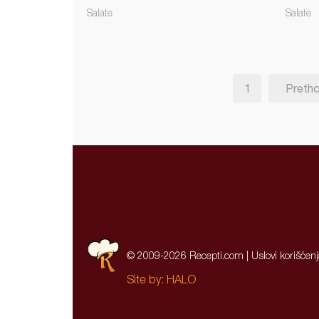
Salate
Salate
1
Preth
© 2009-2026 Recepti.com |
Uslovi korišćen
Site by:
HALO