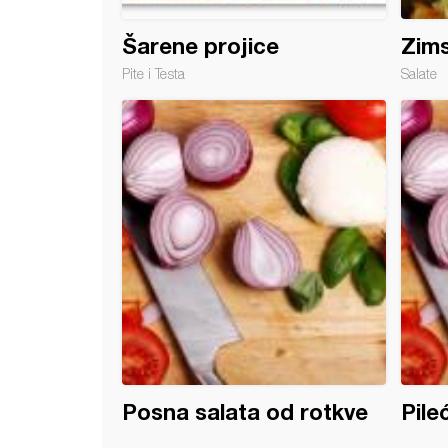
Šarene projice
Zims
Pite i Testa
Salate
a od praziluka
Posna salata od rotkve
Pile