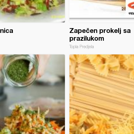
enica
Zapečen prokelj sa
prazilukom
Topla Predjela