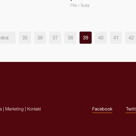
Pite i Testa
odna
35
36
37
38
39
40
41
42
ja
|
Marketing
|
Kontakt
Facebook
Twitt