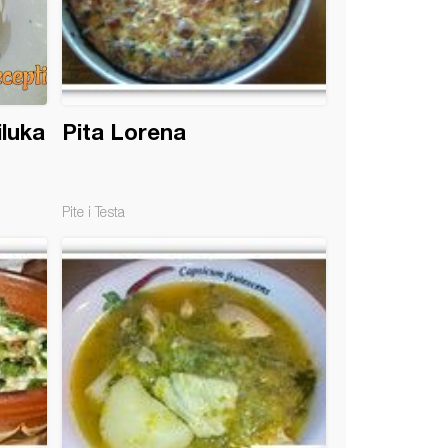
luka
Pita Lorena
Pite i Testa