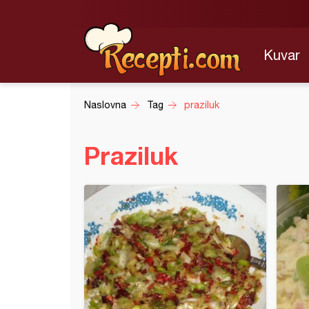
Kuvar
Naslovna
Tag
praziluk
Praziluk
ranim jajima
Lorena