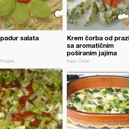
padur salata
Krem čorba od prazi
sa aromatičnim
poširanim jajima
Predjela
Supe i Čorbe