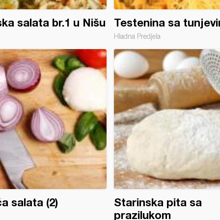
ka salata br.1 u Nišu
Testenina sa tunjev
Hladna Predjela
ća salata (2)
Starinska pita sa
prazilukom