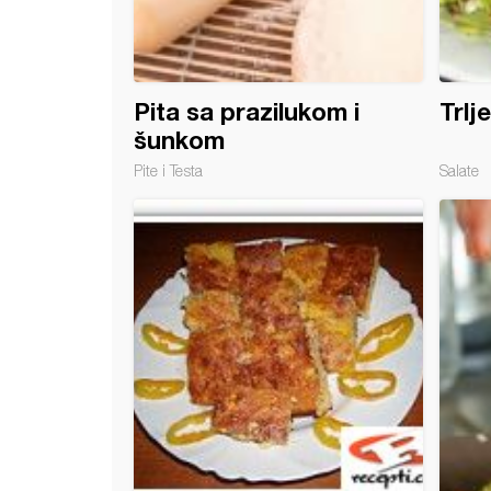
Pita sa prazilukom i
Trlj
šunkom
Pite i Testa
Salate
a sa prazilukom