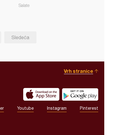
Salate
Sledeća
Vrh stranice
er
Youtube
Instagram
Pinterest