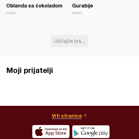
Oblanda sa čokoladom
Gurabije
Kolači
Kolači
Učitajte još...
Moji prijatelji
Vrh stranice