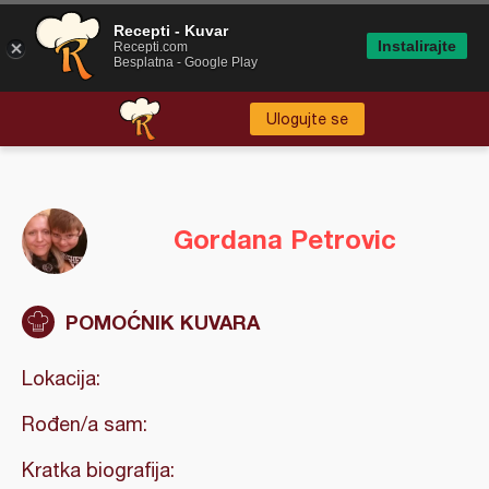
Recepti - Kuvar
Instalirajte
Recepti.com
Besplatna - Google Play
Ulogujte se
Gordana Petrovic
POMOĆNIK KUVARA
Lokacija:
Rođen/a sam:
Kratka biografija: