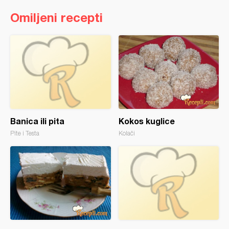
Omiljeni recepti
Banica ili pita
Kokos kuglice
Pite i Testa
Kolači