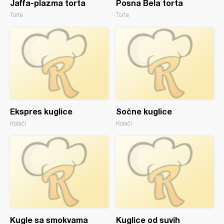
Jaffa-plazma torta
Posna Bela torta
Torte
Torte
Ekspres kuglice
Sočne kuglice
Kolači
Kolači
Kugle sa smokvama
Kuglice od suvih