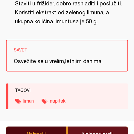
Staviti u frižider, dobro rashladiti i poslužiti.
Koristiti ekstrakt od zelenog limuna, a
ukupna količina limuntusa je 50 g.
SAVET
Osvežite se u vrelim,letnjim danima.
TAGOVI
limun
napitak
Najnoviji
Najpopularniji