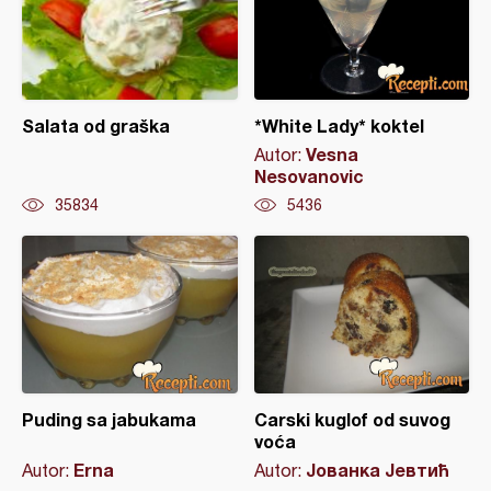
Salata od graška
*White Lady* koktel
Vesna
Autor:
Nesovanovic
35834
5436
Puding sa jabukama
Carski kuglof od suvog
voća
Erna
Јованка Јевтић
Autor:
Autor: