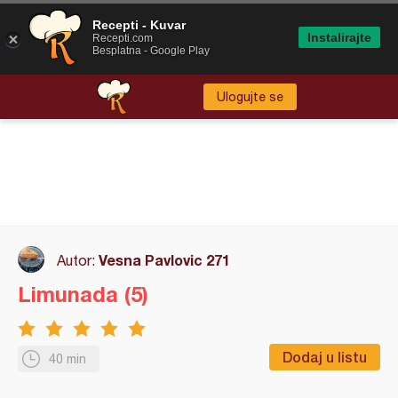
Recepti - Kuvar
Instalirajte
Recepti.com
Besplatna - Google Play
Ulogujte se
Vesna Pavlovic 271
Autor:
Limunada (5)
Dodaj u listu
40 min