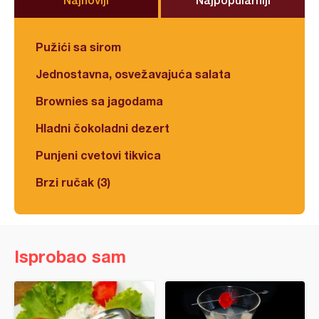
Pužići sa sirom
Jednostavna, osvežavajuća salata
Brownies sa jagodama
Hladni čokoladni dezert
Punjeni cvetovi tikvica
Brzi ručak (3)
Isprobao sam