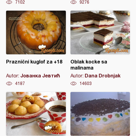
7102
9276
Praznični kuglof za +18
Oblak kocke sa
malinama
Јованка Јевтић
Dana Drobnjak
Autor:
Autor:
4187
14603