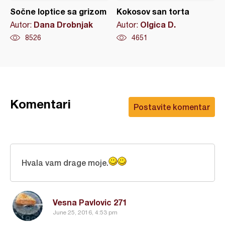
Sočne loptice sa grizom
Kokosov san torta
Dana Drobnjak
Olgica D.
Autor:
Autor:
8526
4651
Komentari
Postavite komentar
Hvala vam drage moje.
Vesna Pavlovic 271
June 25, 2016, 4:53 pm