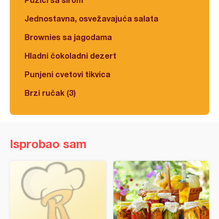
Jednostavna, osvežavajuća salata
Brownies sa jagodama
Hladni čokoladni dezert
Punjeni cvetovi tikvica
Brzi ručak (3)
Isprobao sam