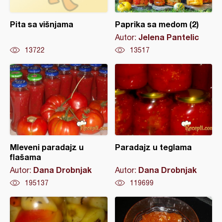
Pita sa višnjama
Paprika sa medom (2)
Jelena Pantelic
Autor:
13722
13517
Mleveni paradajz u
Paradajz u teglama
flašama
Dana Drobnjak
Dana Drobnjak
Autor:
Autor:
195137
119699