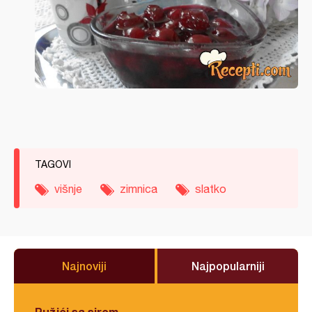
TAGOVI
višnje
zimnica
slatko
Najnoviji
Najpopularniji
Pužići sa sirom