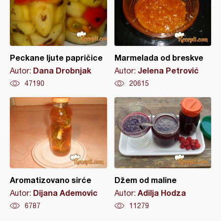
Peckane ljute papričice
Marmelada od breskve
Dana Drobnjak
Jelena Petrović
Autor:
Autor:
47190
20615
Aromatizovano sirće
Džem od maline
Dijana Ademovic
Adilja Hodza
Autor:
Autor:
6787
11279