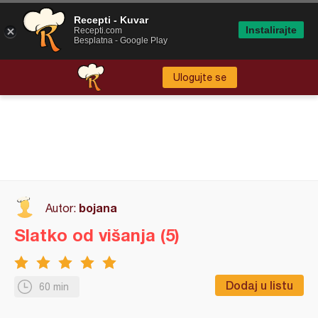
Recepti - Kuvar
Instalirajte
Recepti.com
Besplatna - Google Play
Ulogujte se
bojana
Autor:
Slatko od višanja (5)
Dodaj u listu
60 min