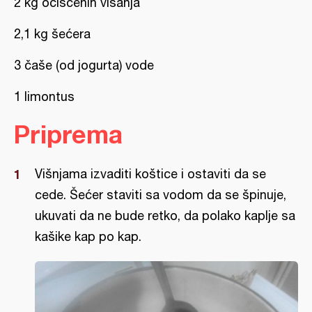
2 kg očišćenih višanja
2,1 kg šećera
3 čaše (od jogurta) vode
1 limontus
Priprema
Višnjama izvaditi koštice i ostaviti da se
cede. Šećer staviti sa vodom da se špinuje,
ukuvati da ne bude retko, da polako kaplje sa
kašike kap po kap.