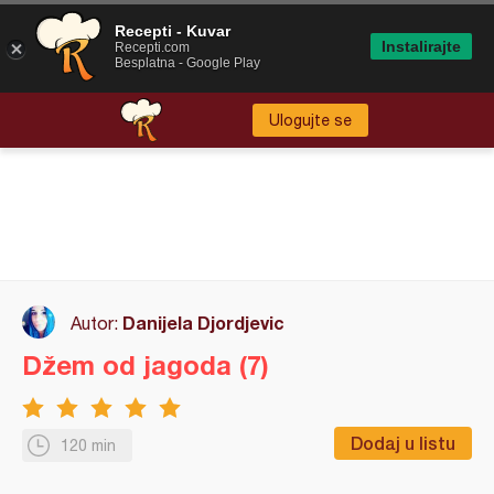
Recepti - Kuvar
Instalirajte
Recepti.com
Besplatna - Google Play
Ulogujte se
Danijela Djordjevic
Autor:
Džem od jagoda (7)
Dodaj u listu
120 min