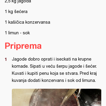
2,5 kg jagoda
1 kg šećera
1 kašičica konzervansa
1 limun - sok
Priprema
Jagode dobro oprati i iseckati na krupne
komade. Sipati u veću šerpu jagode i šećer.
Kuvati i kupiti penu koja se stvara. Pred kraj
kuvanja dodati konzervans i sok od limuna.