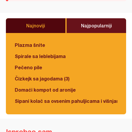
Najnoviji
Najpopularniji
Plazma šnite
Spirale sa leblebijama
Pečeno pile
Čizkejk sa jagodama (3)
Domaći kompot od aronije
Sipani kolač sa ovsenim pahuljicama i višnjama
Isprobao sam