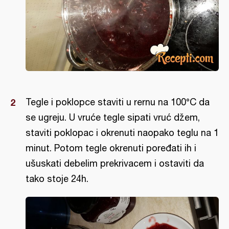
Tegle i poklopce staviti u rernu na 100°C da
se ugreju. U vruće tegle sipati vruć džem,
staviti poklopac i okrenuti naopako teglu na 1
minut. Potom tegle okrenuti poređati ih i
ušuskati debelim prekrivacem i ostaviti da
tako stoje 24h.