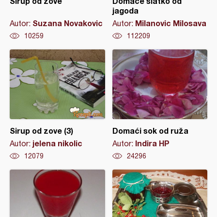
Sirup od zove
Domaće slatko od
jagoda
Suzana Novakovic
Milanovic Milosava
Autor:
Autor:
10259
112209
Sirup od zove (3)
Domaći sok od ruža
jelena nikolic
Indira HP
Autor:
Autor:
12079
24296