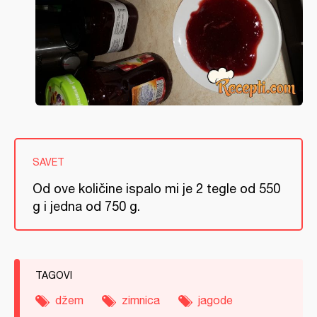
SAVET
Od ove količine ispalo mi je 2 tegle od 550
g i jedna od 750 g.
TAGOVI
džem
zimnica
jagode