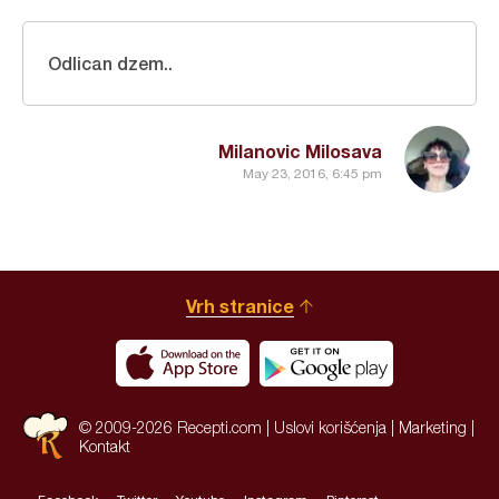
Odlican dzem..
Milanovic Milosava
May 23, 2016, 6:45 pm
Vrh stranice
© 2009-2026 Recepti.com |
Uslovi korišćenja
|
Marketing
|
Kontakt