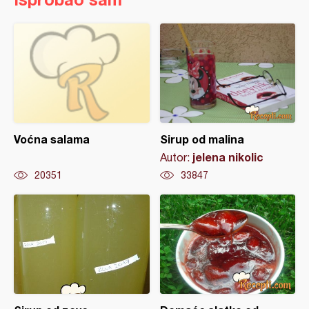
Voćna salama
Sirup od malina
jelena nikolic
Autor:
20351
33847