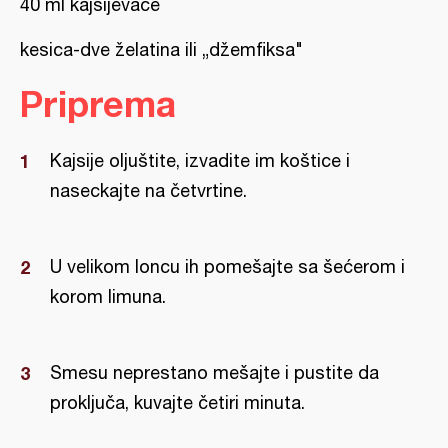
40 ml kajsijevače
kesica-dve želatina ili „džemfiksa"
Priprema
Kajsije oljuštite, izvadite im koštice i
naseckajte na četvrtine.
U velikom loncu ih pomešajte sa šećerom i
korom limuna.
Smesu neprestano mešajte i pustite da
proključa, kuvajte četiri minuta.