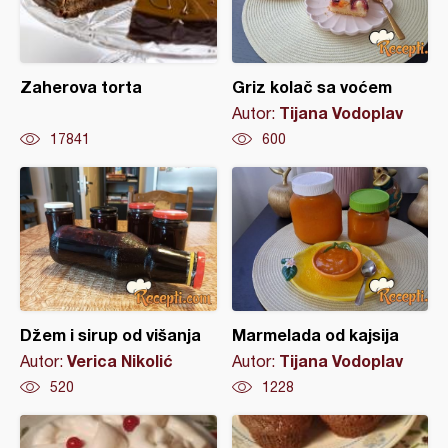
Zaherova torta
Griz kolač sa voćem
Tijana Vodoplav
Autor:
17841
600
Džem i sirup od višanja
Marmelada od kajsija
Verica Nikolić
Tijana Vodoplav
Autor:
Autor:
520
1228