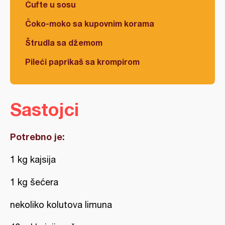
Ćufte u sosu
Čoko-moko sa kupovnim korama
Štrudla sa džemom
Pileći paprikaš sa krompirom
Sastojci
Potrebno je:
1 kg kajsija
1 kg šećera
nekoliko kolutova limuna