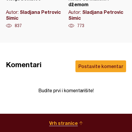
džemom
Sladjana Petrovic
Sladjana Petrovic
Autor:
Autor:
Simic
Simic
837
773
Komentari
Postavite komentar
Budite prvi i komentarišite!
Vrh stranice