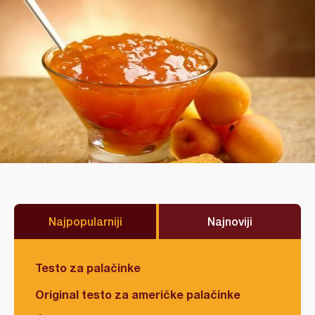
Najpopularniji
Najnoviji
Testo za palačinke
Original testo za američke palačinke