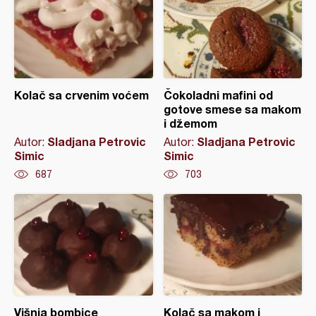
Kolač sa crvenim voćem
Čokoladni mafini od
gotove smese sa makom
i džemom
Sladjana Petrovic
Sladjana Petrovic
Autor:
Autor:
Simic
Simic
687
703
Višnja bombice
Kolač sa makom i