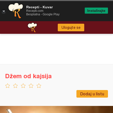
Recepti - Kuvar
Instalirajte
Recepti.com
Besplatna - Google Play
Ulogujte se
Džem od kajsija
Dodaj u listu