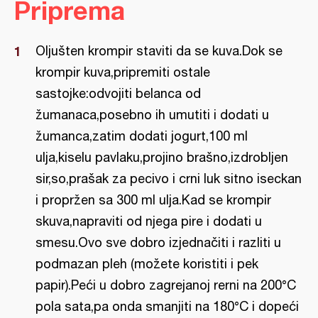
Priprema
Oljušten krompir staviti da se kuva.Dok se
krompir kuva,pripremiti ostale
sastojke:odvojiti belanca od
žumanaca,posebno ih umutiti i dodati u
žumanca,zatim dodati jogurt,100 ml
ulja,kiselu pavlaku,projino brašno,izdrobljen
sir,so,prašak za pecivo i crni luk sitno iseckan
i propržen sa 300 ml ulja.Kad se krompir
skuva,napraviti od njega pire i dodati u
smesu.Ovo sve dobro izjednačiti i razliti u
podmazan pleh (možete koristiti i pek
papir).Peći u dobro zagrejanoj rerni na 200°C
pola sata,pa onda smanjiti na 180°C i dopeći