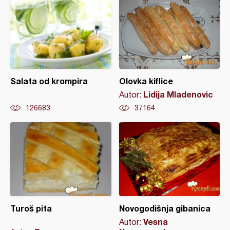
Salata od krompira
Olovka kiflice
Lidija Mladenovic
Autor:
126683
37164
Turoš pita
Novogodišnja gibanica
Vesna
Autor: