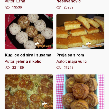
Erna
Nesovanovic
Autor:
13536
25239
Kuglice od sira i susama
Proja sa sirom
jelena nikolic
maja vulic
Autor:
Autor:
331189
23727