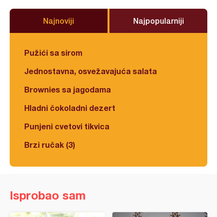
Najnoviji
Najpopularniji
Pužići sa sirom
Jednostavna, osvežavajuća salata
Brownies sa jagodama
Hladni čokoladni dezert
Punjeni cvetovi tikvica
Brzi ručak (3)
Isprobao sam