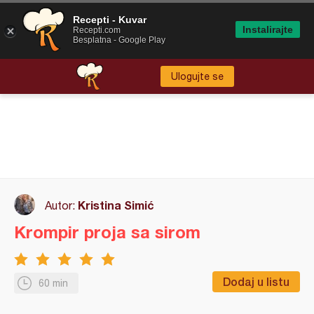
Recepti - Kuvar
Instalirajte
Recepti.com
Besplatna - Google Play
Ulogujte se
Kristina Simić
Autor:
Krompir proja sa sirom
Dodaj u listu
60 min