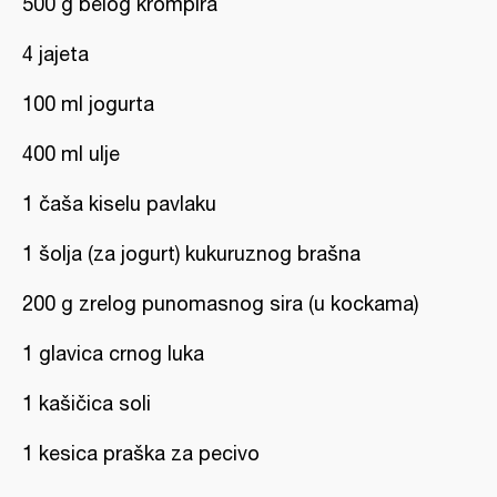
500 g belog krompira
4 jajeta
100 ml jogurta
400 ml ulje
1 čaša kiselu pavlaku
1 šolja (za jogurt) kukuruznog brašna
200 g zrelog punomasnog sira (u kockama)
1 glavica crnog luka
1 kašičica soli
1 kesica praška za pecivo