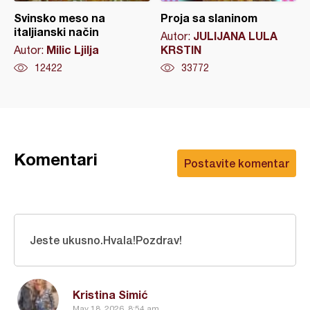
Svinsko meso na
Proja sa slaninom
italjianski način
JULIJANA LULA
Autor:
Milic Ljilja
KRSTIN
Autor:
12422
33772
Komentari
Postavite komentar
Jeste ukusno.Hvala!Pozdrav!
Kristina Simić
May 18, 2026, 8:54 am