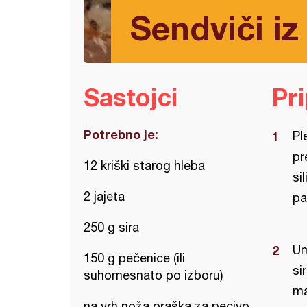
Sendviči iz
Sastojci
Pr
Potrebno je:
Pl
pr
12 kriški starog hleba
si
2 jajeta
pa
250 g sira
Um
150 g pečenice (ili
si
suhomesnato po izboru)
ma
na vrh noža praška za pecivo