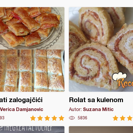
ati zalogajčići
Rolat sa kulenom
Verica Damjanovic
Suzana Mitic
Autor:
93
5836