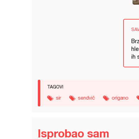
SA
Brz
hle
ih 
TAGOVI
sir
sendvič
origano
Isprobao sam