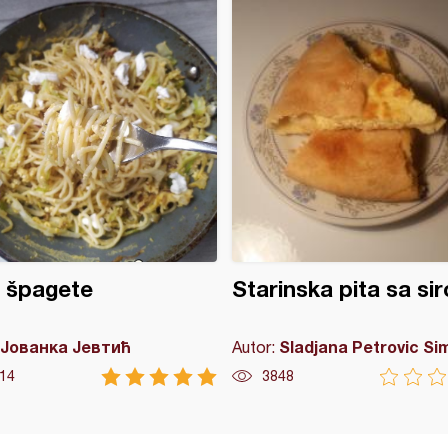
 špagete
Starinska pita sa si
Јованка Јевтић
Sladjana Petrovic Si
Autor:
14
3848