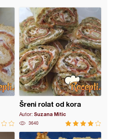
Šreni rolat od kora
Suzana Mitic
Autor:
3640