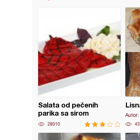
rolat od kora
Salata od pečenih
Lisn
parika sa sirom
Autor:
28010
43
od pirinča