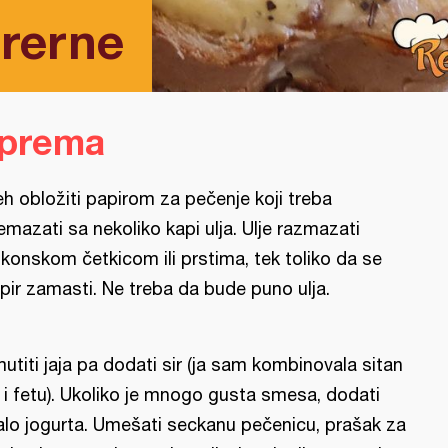
 rerne
iprema
eh obložiti papirom za pečenje koji treba
emazati sa nekoliko kapi ulja. Ulje razmazati
likonskom četkicom ili prstima, tek toliko da se
pir zamasti. Ne treba da bude puno ulja.
utiti jaja pa dodati sir (ja sam kombinovala sitan
r i fetu). Ukoliko je mnogo gusta smesa, dodati
lo jogurta. Umešati seckanu pečenicu, prašak za