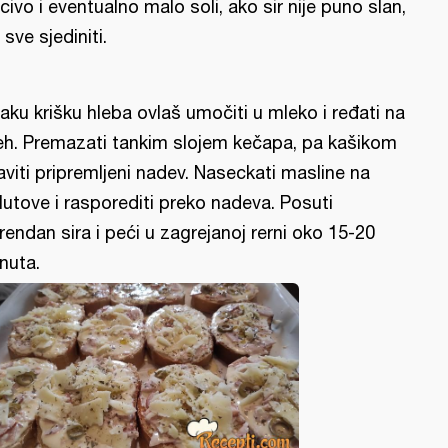
civo i eventualno malo soli, ako sir nije puno slan,
 sve sjediniti.
aku krišku hleba ovlaš umočiti u mleko i ređati na
eh. Premazati tankim slojem kečapa, pa kašikom
aviti pripremljeni nadev. Naseckati masline na
lutove i rasporediti preko nadeva. Posuti
rendan sira i peći u zagrejanoj rerni oko 15-20
nuta.