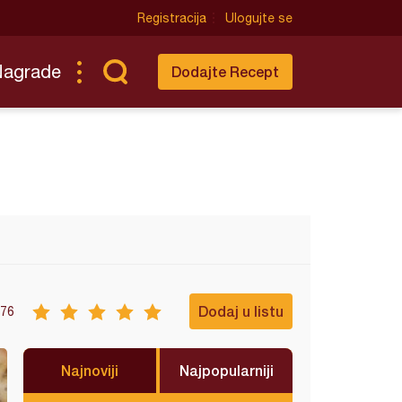
Registracija
Ulogujte se
Nagrade
Dodajte Recept
Dodaj u listu
76
Najnoviji
Najpopularniji