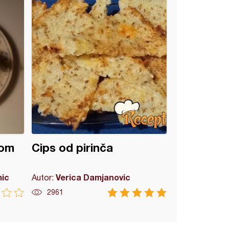
rom
Cips od pirinča
mic
Verica Damjanovic
Autor:
2961