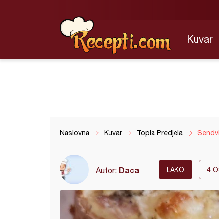
Kuvar
Naslovna
Kuvar
Topla Predjela
Sendvi
Daca
Autor:
LAKO
4
O