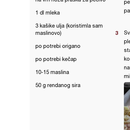
pe
pa
1 dl mleka
3 kašike ulja (koristimla sam
Sv
maslinovo)
pl
po potrebi origano
st
ko
po potrebi kečap
na
10-15 maslina
mi
50 g rendanog sira