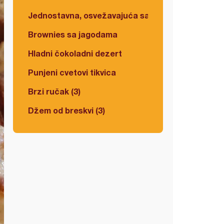
Jednostavna, osvežavajuća salata
Brownies sa jagodama
Hladni čokoladni dezert
Punjeni cvetovi tikvica
Brzi ručak (3)
Džem od breskvi (3)