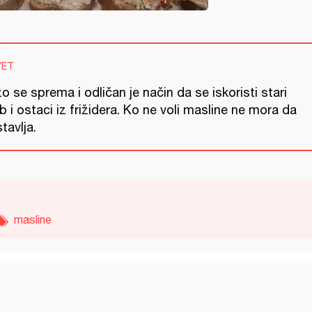
VET
o se sprema i odličan je način da se iskoristi stari
b i ostaci iz frižidera. Ko ne voli masline ne mora da
stavlja.
masline