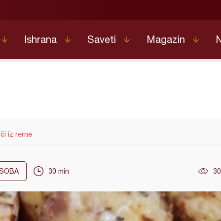
Ishrana
Saveti
Magazin
či iz rerne
SOBA
30 min
30