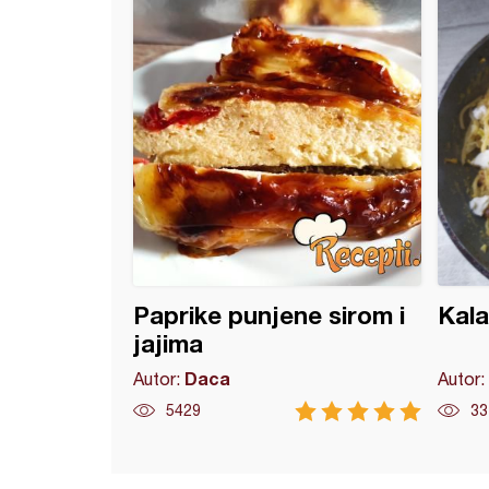
Paprike punjene sirom i
Kala
jajima
Daca
Autor:
Autor:
5429
33