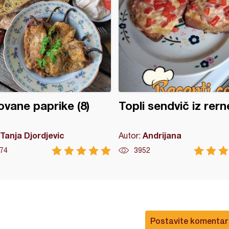
vane paprike (8)
Topli sendvič iz rern
Tanja Djordjevic
Andrijana
Autor:
74
3952
Postavite komentar