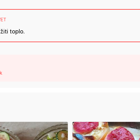
VET
žiti toplo.
k