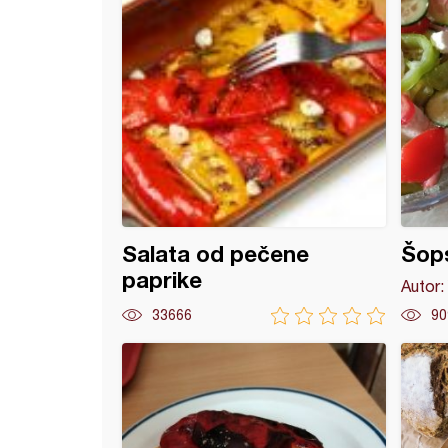
Salata od pečene
Šops
paprike
Autor:
33666
90
 saft