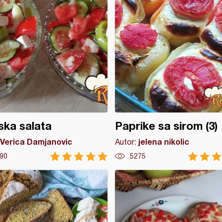
ka salata
Paprike sa sirom (3)
Verica Damjanovic
jelena nikolic
Autor:
90
5275