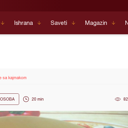
Ishrana
Saveti
Magazin
e sa kajmakom
OSOBA
20 min
82