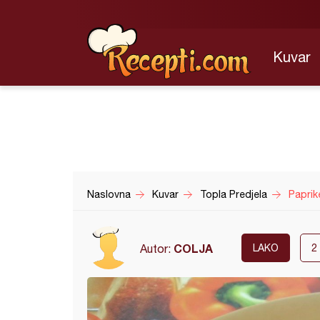
Kuvar
Naslovna
Kuvar
Topla Predjela
Paprik
COLJA
Autor:
LAKO
2