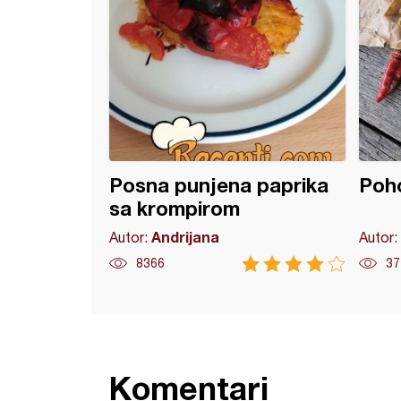
Posna punjena paprika
Poho
sa krompirom
Andrijana
Autor:
Autor:
8366
37
Komentari