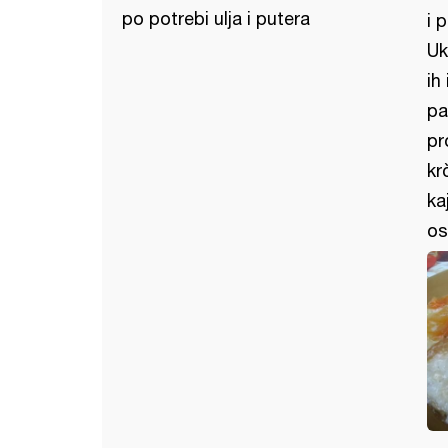
po potrebi ulja i putera
i 
Uk
ih
pa
pr
kr
ka
os