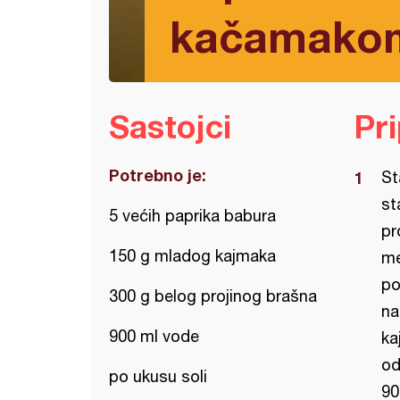
kačamako
Sastojci
Pr
Potrebno je:
St
st
5 većih paprika babura
pr
150 g mladog kajmaka
me
po
300 g belog projinog brašna
na
900 ml vode
ka
od
po ukusu soli
90