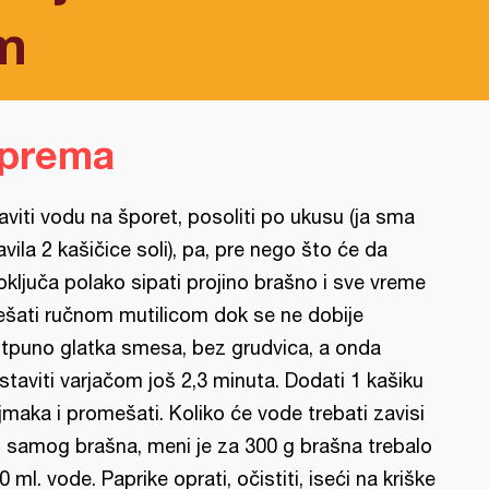
m
iprema
aviti vodu na šporet, posoliti po ukusu (ja sma
avila 2 kašičice soli), pa, pre nego što će da
oključa polako sipati projino brašno i sve vreme
šati ručnom mutilicom dok se ne dobije
tpuno glatka smesa, bez grudvica, a onda
staviti varjačom još 2,3 minuta. Dodati 1 kašiku
jmaka i promešati. Koliko će vode trebati zavisi
 samog brašna, meni je za 300 g brašna trebalo
0 ml. vode. Paprike oprati, očistiti, iseći na kriške