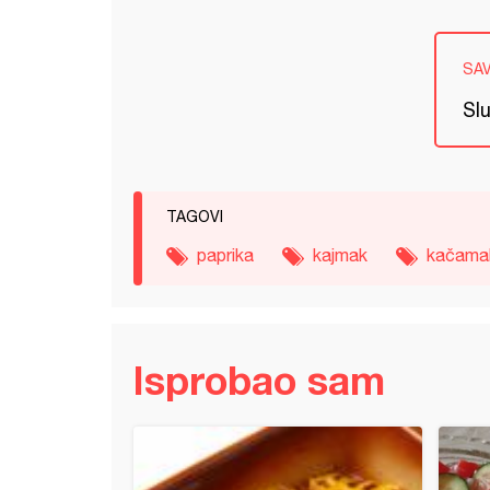
SA
Slu
TAGOVI
paprika
kajmak
kačama
Isprobao sam
i namaz