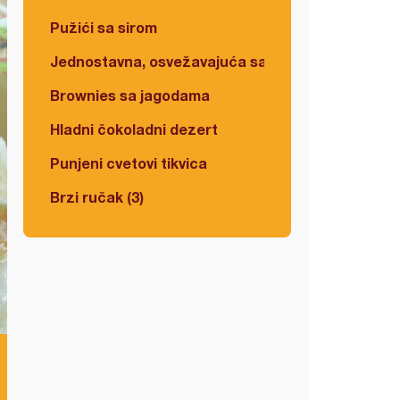
Pužići sa sirom
Jednostavna, osvežavajuća salata
Brownies sa jagodama
Hladni čokoladni dezert
Punjeni cvetovi tikvica
Brzi ručak (3)