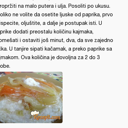
propržiti na malo putera i ulja. Posoliti po ukusu.
oliko ne volite da osetite ljuske od paprika, prvo
 ispecite, oljuštite, a dalje je postupak isti. U
prike dodati preostalu količinu kajmaka,
omešati i ostaviti još minut, dva, da sve zajedno
čka. U tanjire sipati kačamak, a preko paprike sa
jmakom. Ova količina je dovoljna za 2 do 3
obe.