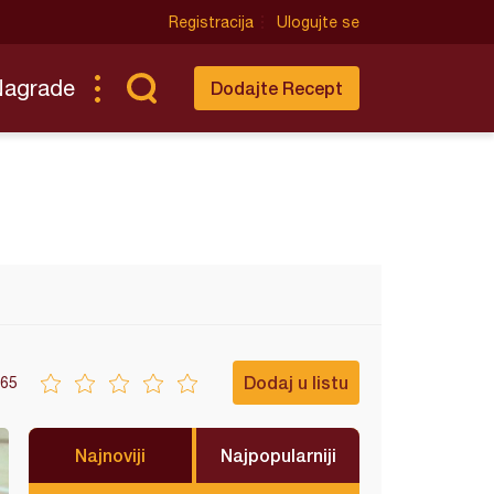
Registracija
Ulogujte se
Nagrade
Dodajte Recept
Dodaj u listu
65
Najnoviji
Najpopularniji