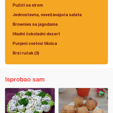
Pužići sa sirom
Jednostavna, osvežavajuća salata
Brownies sa jagodama
Hladni čokoladni dezert
Punjeni cvetovi tikvica
Brzi ručak (3)
Isprobao sam