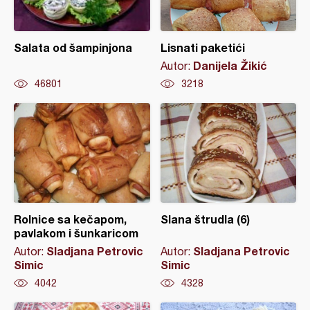
Salata od šampinjona
Lisnati paketići
Danijela Žikić
Autor:
46801
3218
Rolnice sa kečapom,
Slana štrudla (6)
pavlakom i šunkaricom
Sladjana Petrovic
Sladjana Petrovic
Autor:
Autor:
Simic
Simic
4042
4328