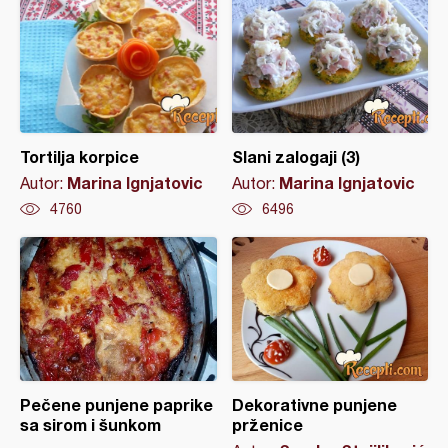
Tortilja korpice
Slani zalogaji (3)
Marina Ignjatovic
Marina Ignjatovic
Autor:
Autor:
4760
6496
Pečene punjene paprike
Dekorativne punjene
sa sirom i šunkom
prženice