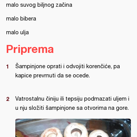
malo suvog biljnog začina
malo bibera
malo ulja
Priprema
Šampinjone oprati i odvojiti korenčiće, pa
kapice prevrnuti da se ocede.
Vatrostalnu činiju ili tepsiju podmazati uljem i
u nju složiti šampinjone sa otvorima na gore.