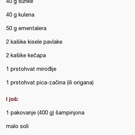
40 g šunke
40 g kulena
50 g ementalera
2 kašike kisele pavlake
2 kašike kečapa
1 prstohvat mirođije
1 prstohvat pica-začina (ili origana)
I još:
1 pakovanje (400 g) šampinjona
malo soli