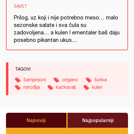
SAVET
Prilog, uz koji i nije potrebno meso… malo
sezonske salate i sva čula su
zadovoljena… a kulen I ementaler baš daju
posebno pikantan ukus…
TAGOVI
šampinjoni
origano
šunka
mirođija
kačkavalj
kulen
Najnoviji
Najpopularniji