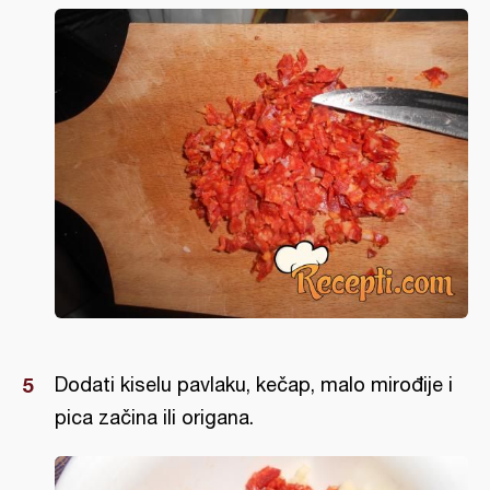
Dodati kiselu pavlaku, kečap, malo mirođije i
pica začina ili origana.