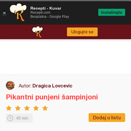
Recepti - Kuvar
Instalirajte
Recepti.com
Besplatna - Google Play
Ulogujte se
Dragica Lovcevic
Autor:
Pikantni punjeni šampinjoni
Dodaj u listu
40 min