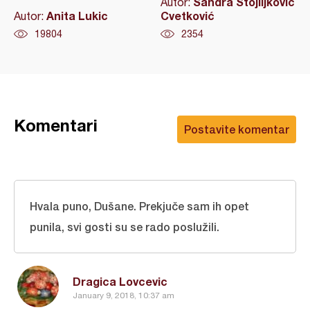
Sandra Stojiljković
Autor:
Anita Lukic
Cvetković
Autor:
19804
2354
Komentari
Postavite komentar
Hvala puno, Dušane. Prekjuče sam ih opet
punila, svi gosti su se rado poslužili.
Dragica Lovcevic
January 9, 2018, 10:37 am