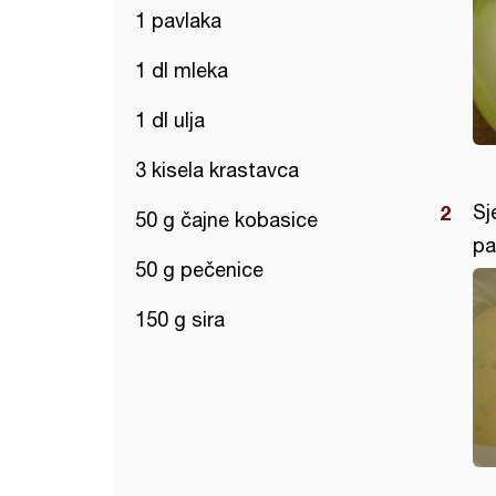
1 pavlaka
1 dl mleka
1 dl ulja
3 kisela krastavca
Sj
50 g čajne kobasice
pa
50 g pečenice
150 g sira