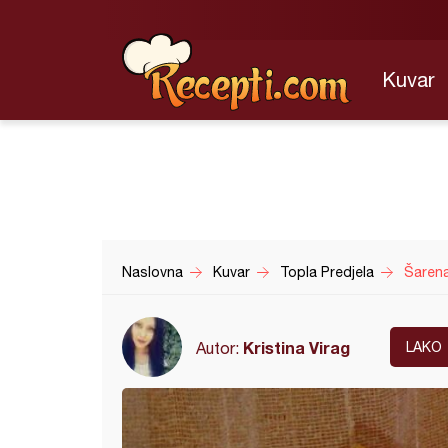
Kuvar
Naslovna
Kuvar
Topla Predjela
Šarena
Kristina Virag
Autor:
LAKO