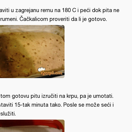
aviti u zagrejanu rernu na 180 C i peći dok pita ne
rumeni. Čačkalicom proveriti da li je gotovo.
tom gotovu pitu izručiti na krpu, pa je umotati.
taviti 15-tak minuta tako. Posle se može seći i
služiti.