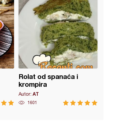
Rolat od spanaća i
krompira
AT
Autor:
1601