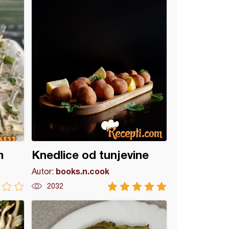
m
Knedlice od tunjevine
books.n.cook
Autor:
2032