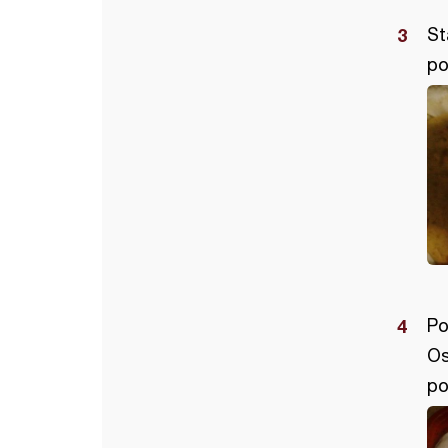
St
po
Po
Os
po