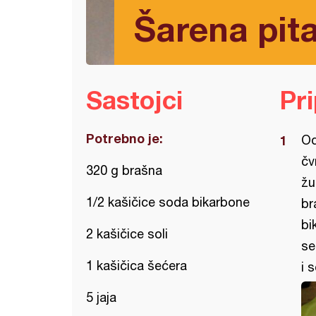
Šarena pit
Sastojci
Pr
Potrebno je:
Od
čv
320 g brašna
žu
1/2 kašičice soda bikarbone
br
bi
2 kašičice soli
se
1 kašičica šećera
i 
5 jaja