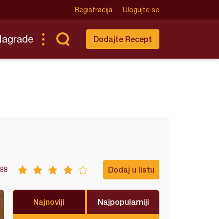
Registracija
Ulogujte se
Nagrade
Dodajte Recept
Dodaj u listu
88
Najnoviji
Najpopularniji