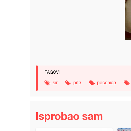
TAGOVI
sir
pita
pečenica
Isprobao sam