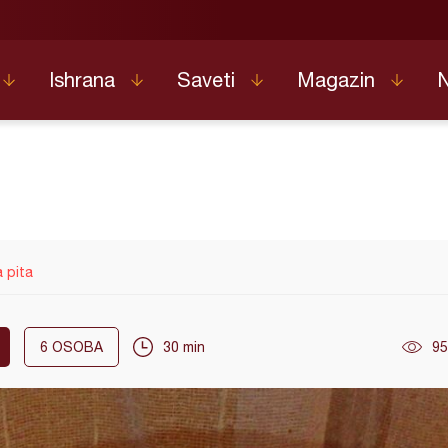
Ishrana
Saveti
Magazin
 pita
6
OSOBA
30 min
95