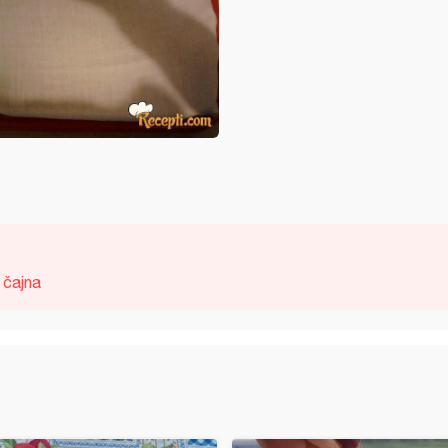
čajna