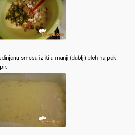
edinjenu smesu izliti u manji (dublji) pleh na pek
pir.