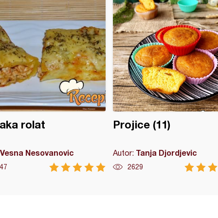
ka rolat
Projice (11)
Vesna Nesovanovic
Tanja Djordjevic
Autor:
47
2629