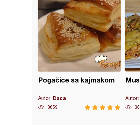
Pogačice sa kajmakom
Musa
Daca
Autor:
Autor:
3659
36