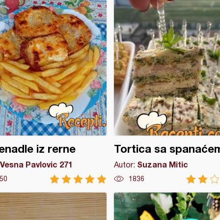
nadle iz rerne
Tortica sa spanaće
Vesna Pavlovic 271
Suzana Mitic
Autor:
50
1836