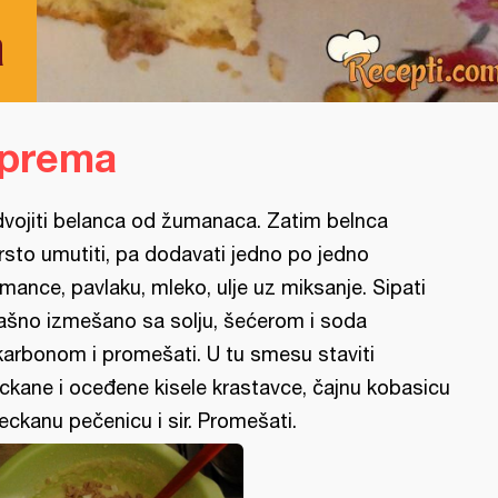
a
iprema
vojiti belanca od žumanaca. Zatim belnca
rsto umutiti, pa dodavati jedno po jedno
mance, pavlaku, mleko, ulje uz miksanje. Sipati
ašno izmešano sa solju, šećerom i soda
karbonom i promešati. U tu smesu staviti
ckane i oceđene kisele krastavce, čajnu kobasicu
seckanu pečenicu i sir. Promešati.