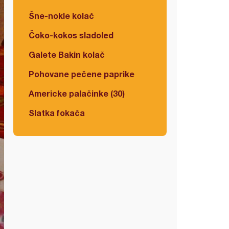
Šne-nokle kolač
Čoko-kokos sladoled
Galete Bakin kolač
Pohovane pečene paprike
Americke palačinke (30)
Slatka fokača