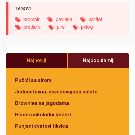
TAGOVI
krompir
pavlaka
karfiol
predjelo
pire
prilog
Najnoviji
Najpopularniji
Pužići sa sirom
Jednostavna, osvežavajuća salata
Brownies sa jagodama
Hladni čokoladni dezert
Punjeni cvetovi tikvica