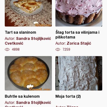
Tart sa slaninom
Šlag torta sa višnjama i
piškotama
Sandra Stojiljković
Autor:
Cvetković
Zorica Stajić
Autor:
4898
7259
Buhtle sa kulenom
Moja torta (2)
Sandra Stojiljković
Autor: