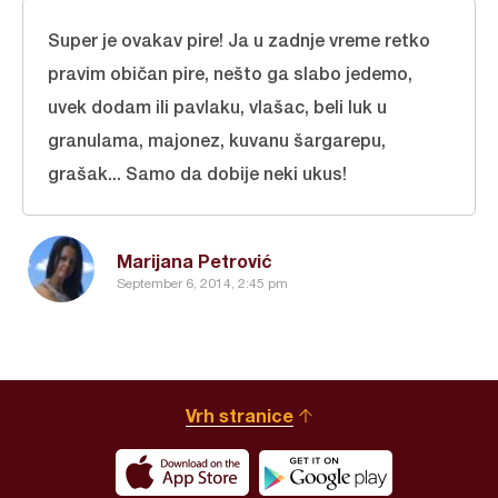
Super je ovakav pire! Ja u zadnje vreme retko
pravim običan pire, nešto ga slabo jedemo,
uvek dodam ili pavlaku, vlašac, beli luk u
granulama, majonez, kuvanu šargarepu,
grašak... Samo da dobije neki ukus!
Marijana Petrović
September 6, 2014, 2:45 pm
Vrh stranice