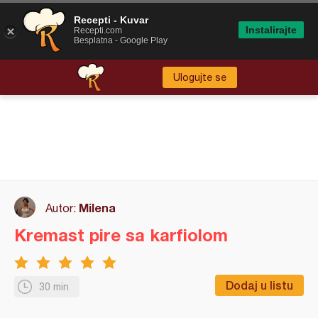
Recepti - Kuvar
Instalirajte
Recepti.com
Besplatna - Google Play
Ulogujte se
Milena
Autor:
Kremast pire sa karfiolom
Dodaj u listu
30 min