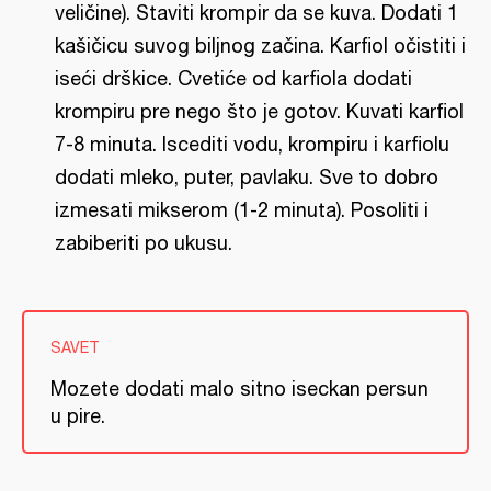
veličine). Staviti krompir da se kuva. Dodati 1
kašičicu suvog biljnog začina. Karfiol očistiti i
iseći drškice. Cvetiće od karfiola dodati
krompiru pre nego što je gotov. Kuvati karfiol
7-8 minuta. Iscediti vodu, krompiru i karfiolu
dodati mleko, puter, pavlaku. Sve to dobro
izmesati mikserom (1-2 minuta). Posoliti i
zabiberiti po ukusu.
SAVET
Mozete dodati malo sitno iseckan persun
u pire.