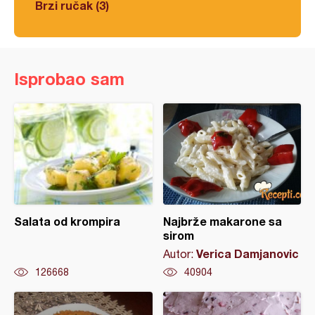
Brzi ručak (3)
Isprobao sam
Salata od krompira
Najbrže makarone sa
sirom
Verica Damjanovic
Autor:
126668
40904