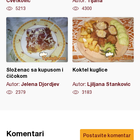
Cvetković
Tijana
Autor:
5213
4300
Složenac sa kupusom i
Koktel kuglice
čičokom
Jelena Djordjev
Ljiljana Stankovic
Autor:
Autor:
2379
3183
Komentari
Postavite komentar