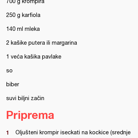
700 g krompira
250 g karfiola
140 ml mleka
2 kašike putera ili margarina
1 veća kašika pavlake
so
biber
suvi biljni začin
Priprema
Oljušteni krompir iseckati na kockice (srednje