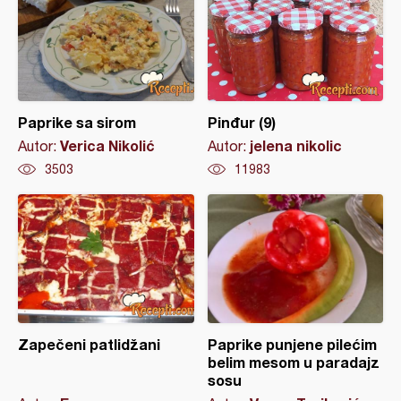
Paprike sa sirom
Pinđur (9)
Verica Nikolić
jelena nikolic
Autor:
Autor:
3503
11983
Zapečeni patlidžani
Paprike punjene pilećim
belim mesom u paradajz
sosu