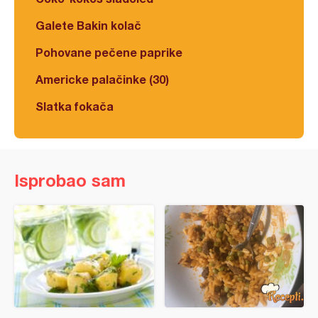
Galete Bakin kolač
Pohovane pečene paprike
Americke palačinke (30)
Slatka fokača
Isprobao sam