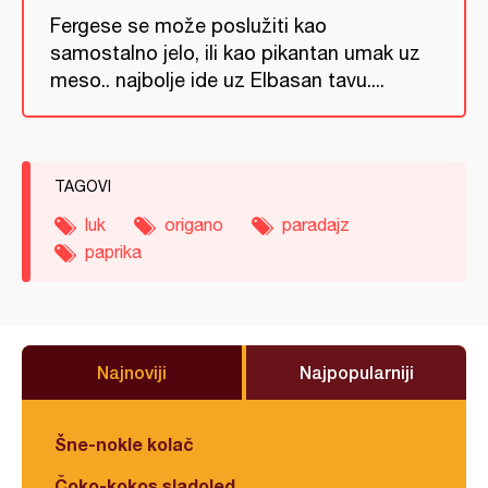
Fergese se može poslužiti kao
samostalno jelo, ili kao pikantan umak uz
meso.. najbolje ide uz Elbasan tavu....
TAGOVI
luk
origano
paradajz
paprika
Najnoviji
Najpopularniji
Šne-nokle kolač
Čoko-kokos sladoled