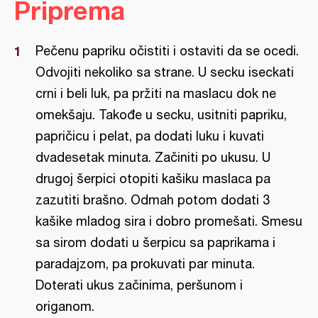
Priprema
Pečenu papriku očistiti i ostaviti da se ocedi.
Odvojiti nekoliko sa strane. U secku iseckati
crni i beli luk, pa pržiti na maslacu dok ne
omekšaju. Takođe u secku, usitniti papriku,
papričicu i pelat, pa dodati luku i kuvati
dvadesetak minuta. Začiniti po ukusu. U
drugoj šerpici otopiti kašiku maslaca pa
zazutiti brašno. Odmah potom dodati 3
kašike mladog sira i dobro promešati. Smesu
sa sirom dodati u šerpicu sa paprikama i
paradajzom, pa prokuvati par minuta.
Doterati ukus začinima, peršunom i
origanom.