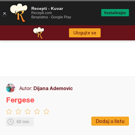
Recepti - Kuvar
Instalirajte
Recepti.com
Besplatna - Google Play
Ulogujte se
Dijana Ademovic
Autor:
Fergese
Dodaj u listu
60 min