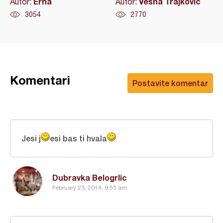
Erna
Vesna Trajković
Autor:
Autor:
3054
2770
Komentari
Postavite komentar
Jesi j
esi bas ti hvala
Dubravka Belogrlic
February 23, 2014, 9:55 am