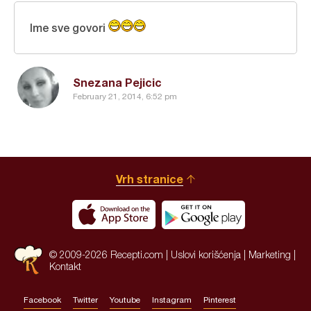
Ime sve govori
Snezana Pejicic
February 21, 2014, 6:52 pm
Vrh stranice
© 2009-2026 Recepti.com |
Uslovi korišćenja
|
Marketing
|
Kontakt
Facebook
Twitter
Youtube
Instagram
Pinterest