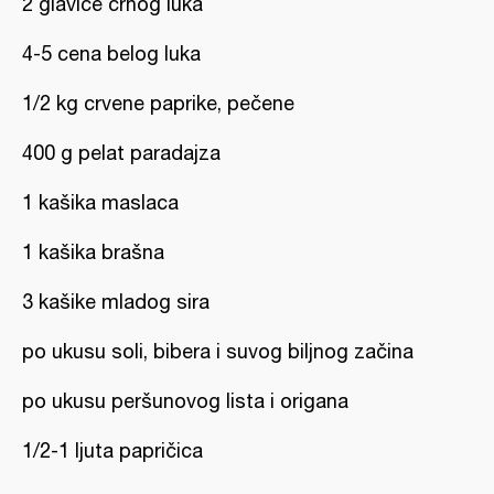
2 glavice crnog luka
4-5 cena belog luka
1/2 kg crvene paprike, pečene
400 g pelat paradajza
1 kašika maslaca
1 kašika brašna
3 kašike mladog sira
po ukusu soli, bibera i suvog biljnog začina
po ukusu peršunovog lista i origana
1/2-1 ljuta papričica