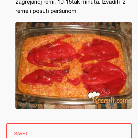
zagrejanoj rerni, 10-15tak minuta. Izvaditi iz
rerne i posuti peršunom.
SAVET