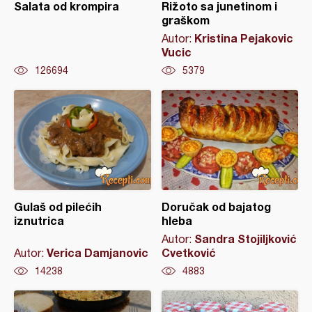
Salata od krompira
Rižoto sa junetinom i
graškom
Kristina Pejakovic
Autor:
Vucic
126694
5379
Gulaš od pilećih
Doručak od bajatog
iznutrica
hleba
Sandra Stojiljković
Autor:
Verica Damjanovic
Cvetković
Autor:
14238
4883