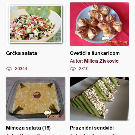
Grčka salata
Cvetići s šunkaricom
Milica Zivkovic
Autor:
30344
2810
Mimoza salata (16)
Praznični sendviči