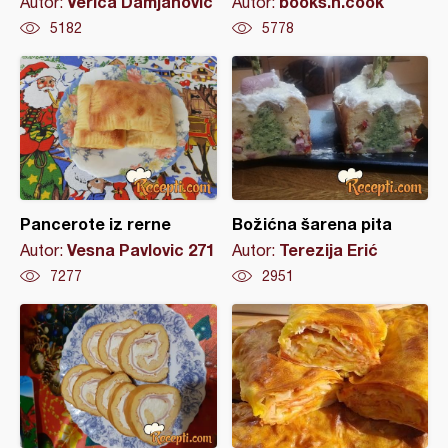
Verica Damjanovic
books.n.cook
Autor:
Autor:
5182
5778
Pancerote iz rerne
Božićna šarena pita
Vesna Pavlovic 271
Terezija Erić
Autor:
Autor:
7277
2951