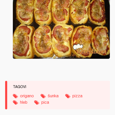
TAGOVI
origano
šunka
pizza
hleb
pica