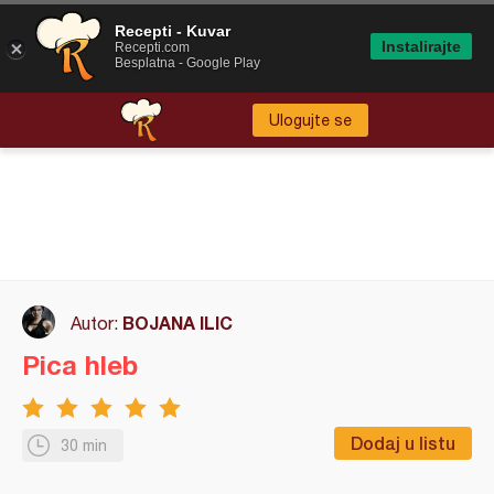
Recepti - Kuvar
Instalirajte
Recepti.com
Besplatna - Google Play
Ulogujte se
BOJANA ILIC
Autor:
Pica hleb
Dodaj u listu
30 min