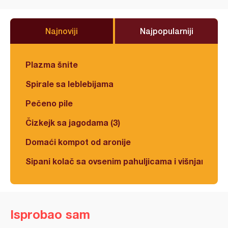
Najnoviji
Najpopularniji
Plazma šnite
Spirale sa leblebijama
Pečeno pile
Čizkejk sa jagodama (3)
Domaći kompot od aronije
Sipani kolač sa ovsenim pahuljicama i višnjama
Isprobao sam