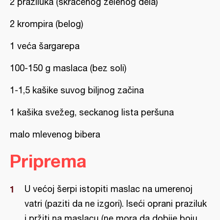
2 praziluka (skraćenog zelenog dela)
2 krompira (belog)
1 veća šargarepa
100-150 g maslaca (bez soli)
1-1,5 kašike suvog biljnog začina
1 kašika svežeg, seckanog lista peršuna
malo mlevenog bibera
Priprema
U većoj šerpi istopiti maslac na umerenoj
vatri (paziti da ne izgori). Iseći oprani praziluk
i pržiti na maslacu (ne mora da dobije boju,