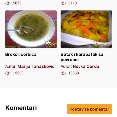
5875
8110
Brokoli čorbica
Batak i karabatak sa
povrćem
Marija Tanasković
Novka Ćorda
Autor:
Autor:
13333
16668
Komentari
Postavite komentar