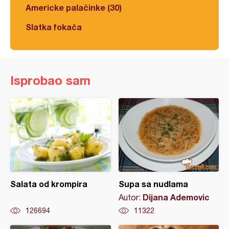
Americke palačinke (30)
Slatka fokača
Isprobao sam
Salata od krompira
Supa sa nudlama
Dijana Ademovic
Autor:
126694
11322