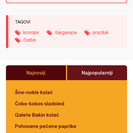
TAGOVI
krompir
šargarepa
praziluk
čorba
Najnoviji
Najpopularniji
Šne-nokle kolač
Čoko-kokos sladoled
Galete Bakin kolač
Pohovane pečene paprike