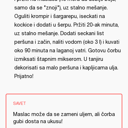
samo da se "znoji"), uz stalno mešanje.
Oguliti krompir i šargarepu, iseckati na
kockice i dodati u šerpu. Pržiti 20-ak minuta,
uz stalno mešanje. Dodati seckani list
peršuna i začin, naliti vodom (oko 3 l) i kuvati
oko 90 minuta na laganoj vatri. Gotovu čorbu
izmiksati štapnim mikserom. U tanjiru
dekorisati sa malo peršuna i kapljicama ulja.
Prijatno!
SAVET
Maslac može da se zameni uljem, ali čorba
gubi dosta na ukusu!