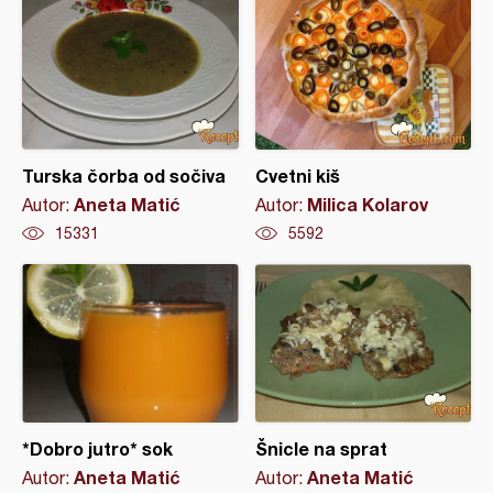
Turska čorba od sočiva
Cvetni kiš
Aneta Matić
Milica Kolarov
Autor:
Autor:
15331
5592
*Dobro jutro* sok
Šnicle na sprat
Aneta Matić
Aneta Matić
Autor:
Autor: