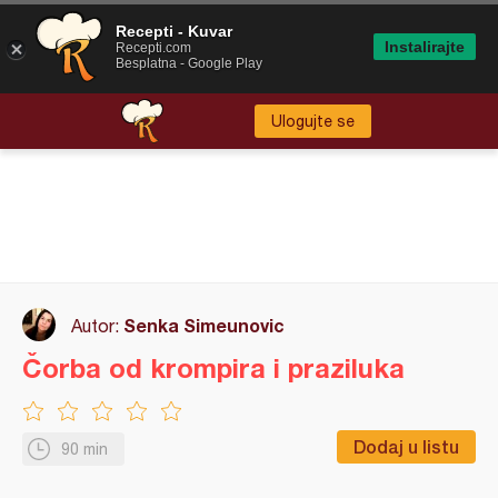
Recepti - Kuvar
Instalirajte
Recepti.com
Besplatna - Google Play
Ulogujte se
Senka Simeunovic
Autor:
Čorba od krompira i praziluka
Dodaj u listu
90 min