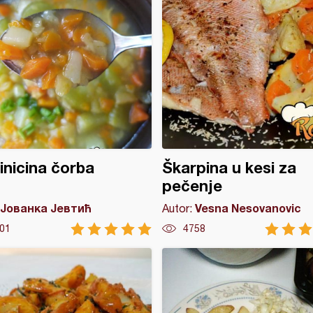
inicina čorba
Škarpina u kesi za
pečenje
Јованка Јевтић
Vesna Nesovanovic
Autor:
01
4758