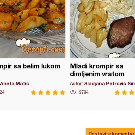
pir sa belim lukom
Mladi krompir sa
dimljenim vratom
Aneta Matić
Sladjana Petrovic Si
Autor:
24
3784
Postavite komentar