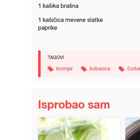
1 kašika brašna
1 kašičica mevene slatke
paprike
TAGOVI
krompir
kobasice
čorb
Isprobao sam
 krompirići u bolognese sosu