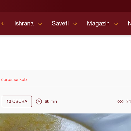
Ishrana
Saveti
Magazin
 čorba sa kob
10
OSOBA
60 min
34