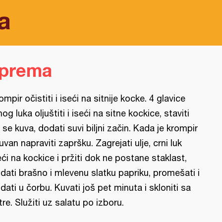
a
iprema
ompir očistiti i iseći na sitnije kocke. 4 glavice
nog luka oljuštiti i iseći na sitne kockice, staviti
 se kuva, dodati suvi biljni začin. Kada je krompir
uvan napraviti zapršku. Zagrejati ulje, crni luk
eći na kockice i pržiti dok ne postane staklast,
dati brašno i mlevenu slatku papriku, promešati i
dati u čorbu. Kuvati još pet minuta i skloniti sa
tre. Služiti uz salatu po izboru.