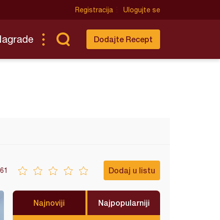
Registracija
Ulogujte se
Nagrade
Dodajte Recept
Dodaj u listu
61
Najnoviji
Najpopularniji