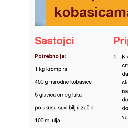
kobasicam
Sastojci
Pr
Potrebno je:
Kr
cr
1 kg krompira
da
400 g narodne kobasice
sk
is
5 glavica crnog luka
do
po ukusu suvi biljni začin
do
va
100 ml ulja