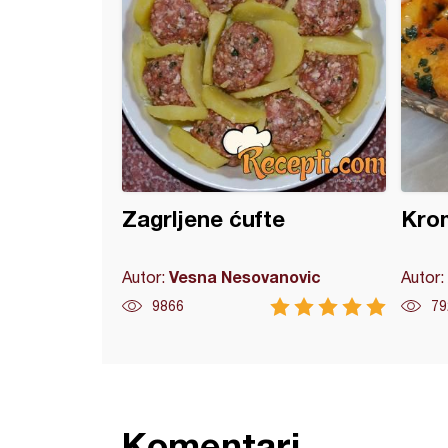
Zagrljene ćufte
Krom
Vesna Nesovanovic
Autor:
Autor:
9866
79
Komentari