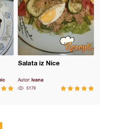
Salata iz Nice
mic
Ivana
Autor:
5179