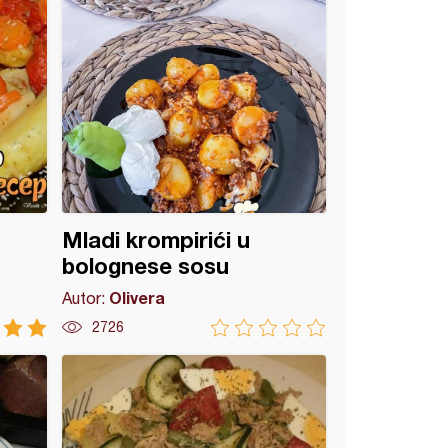
Mladi krompirići u
bolognese sosu
Olivera
Autor:
2726