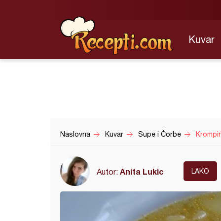
Kuvar
Naslovna
Kuvar
Supe i Čorbe
Krompir
Anita Lukic
Autor:
LAKO