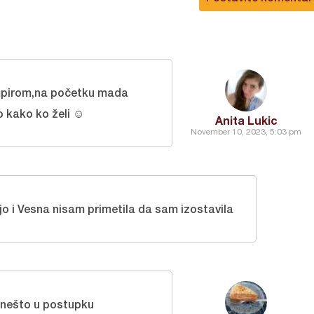
ompirom,na početku mada
 kako ko želi ☺️
Anita Lukic
November 10, 2023, 5:03 pm
jo i Vesna nisam primetila da sam izostavila
 nešto u postupku