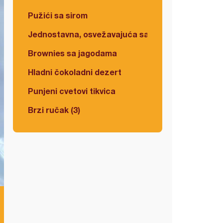
Pužići sa sirom
Jednostavna, osvežavajuća salata
Brownies sa jagodama
Hladni čokoladni dezert
Punjeni cvetovi tikvica
Brzi ručak (3)