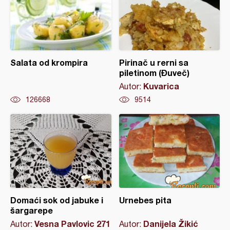
Salata od krompira
Pirinač u rerni sa
piletinom (Đuveč)
Kuvarica
Autor:
126668
9514
Domaći sok od jabuke i
Urnebes pita
šargarepe
Vesna Pavlovic 271
Danijela Žikić
Autor:
Autor: