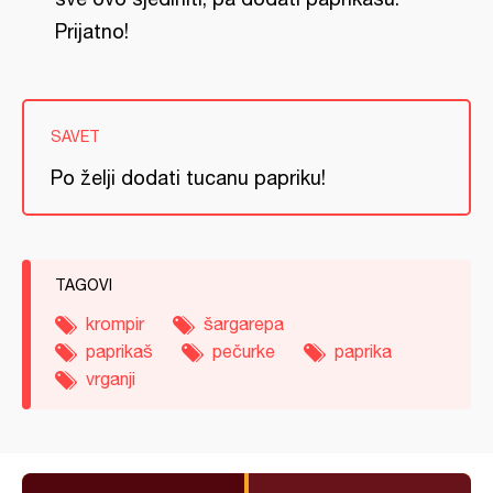
Prijatno!
SAVET
Po želji dodati tucanu papriku!
TAGOVI
krompir
šargarepa
paprikaš
pečurke
paprika
vrganji