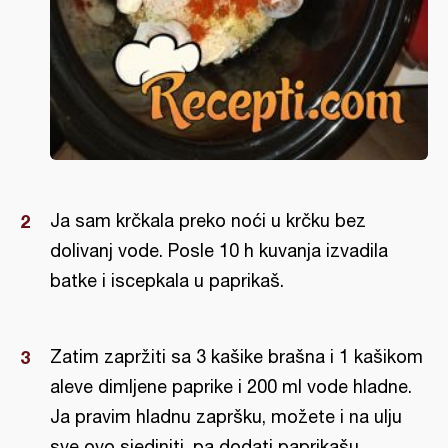
Ja sam krčkala preko noći u krčku bez
dolivanj vode. Posle 10 h kuvanja izvadila
batke i iscepkala u paprikaš.
Zatim zapržiti sa 3 kašike brašna i 1 kašikom
aleve dimljene paprike i 200 ml vode hladne.
Ja pravim hladnu zapršku, možete i na ulju
sve ovo sjediniti, pa dodati paprikašu.