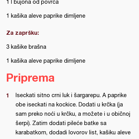
1 l bujona od povrća
1 kašika aleve paprike dimljene
Za zapršku:
3 kašike brašna
1 kašika aleve paprike dimljene
Priprema
Iseckati sitno crni luk i šargarepu. A paprike
obe iseckati na kockice. Dodati u krčka (ja
sam preko noći u krčku, a možete i u običnoj
šerpi). Zatim dodati pileće batke sa
karabatkom, dodadi lovorov list, kašiku aleve