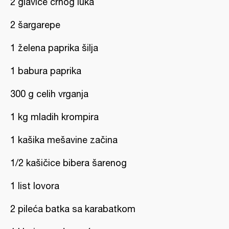
2 glavice crnog luka
2 šargarepe
1 želena paprika šilja
1 babura paprika
300 g celih vrganja
1 kg mladih krompira
1 kašika mešavine začina
1/2 kašičice bibera šarenog
1 list lovora
2 pileća batka sa karabatkom