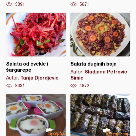
3391
5671
Salata od cvekle i
Salata duginih boja
šargarepe
Sladjana Petrovic
Autor:
Tanja Djordjevic
Simic
Autor:
8331
4872