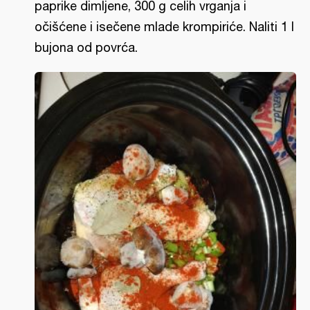
paprike dimljene, 300 g celih vrganja i
očišćene i isečene mlade krompiriće. Naliti 1 l
bujona od povrća.