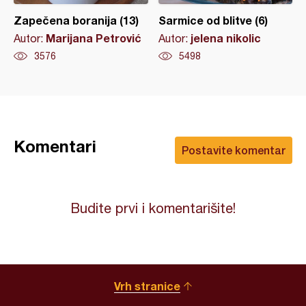
Zapečena boranija (13)
Sarmice od blitve (6)
Marijana Petrović
jelena nikolic
Autor:
Autor:
3576
5498
Komentari
Postavite komentar
Budite prvi i komentarišite!
Vrh stranice