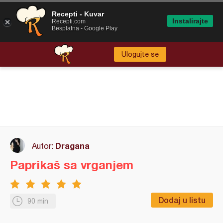
Recepti - Kuvar
Instalirajte
Recepti.com
Besplatna - Google Play
Ulogujte se
Dragana
Autor:
Paprikaš sa vrganjem
Dodaj u listu
90 min