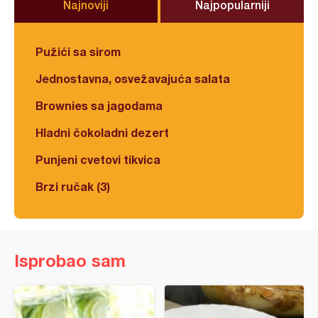
Najnoviji
Najpopularniji
Pužići sa sirom
Jednostavna, osvežavajuća salata
Brownies sa jagodama
Hladni čokoladni dezert
Punjeni cvetovi tikvica
Brzi ručak (3)
Isprobao sam