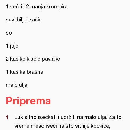
1 veći ili 2 manja krompira
suvi biljni začin
so
1 jaje
2 kašike kisele pavlake
1 kašika brašna
malo ulja
Priprema
Luk sitno iseckati i upržiti na malo ulja. Za to
vreme meso iseći na što sitnije kockice,