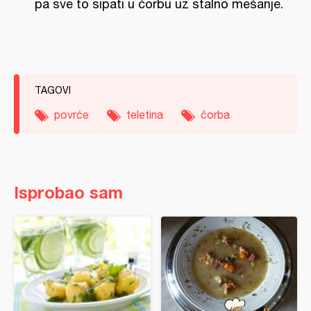
pa sve to sipati u čorbu uz stalno mešanje.
TAGOVI
povrće
teletina
čorba
Isprobao sam