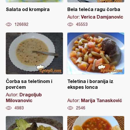
Salata od krompira
Bela teleća ragu čorba
Verica Damjanovic
Autor:
126692
45553
Čorba sa teletinom i
Teletina i boranija iz
povrćem
ekspes lonca
Dragoljub
Autor:
Milovanovic
Marija Tanasković
Autor:
4983
2546