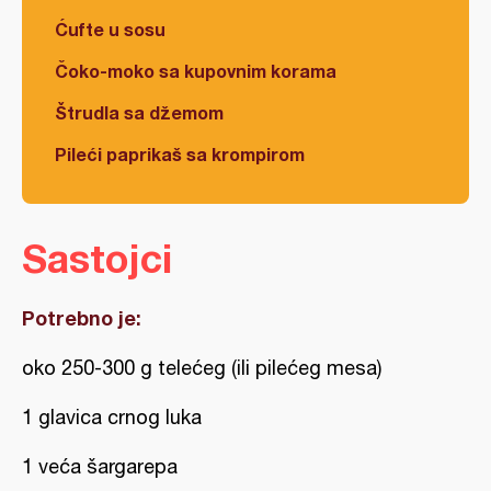
Ćufte u sosu
Čoko-moko sa kupovnim korama
Štrudla sa džemom
Pileći paprikaš sa krompirom
Sastojci
Potrebno je:
oko 250-300 g telećeg (ili pilećeg mesa)
1 glavica crnog luka
1 veća šargarepa