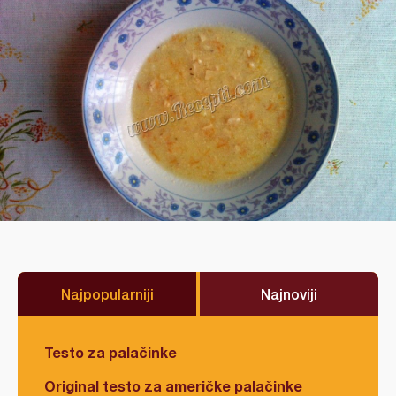
Najpopularniji
Najnoviji
Testo za palačinke
Original testo za američke palačinke