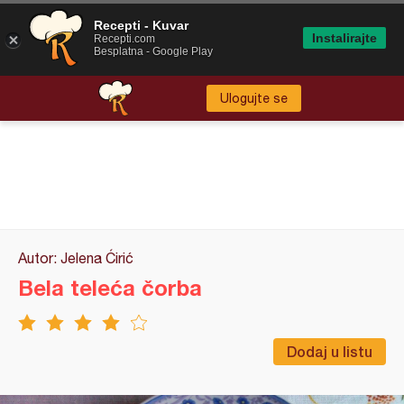
Recepti - Kuvar
Instalirajte
Recepti.com
Besplatna - Google Play
Ulogujte se
Autor: Jelena Ćirić
Bela teleća čorba
Dodaj u listu