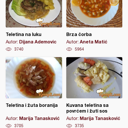
Teletina na luku
Brza čorba
Dijana Ademovic
Aneta Matić
Autor:
Autor:
3740
5964
Teletina i žuta boranija
Kuvana teletina sa
povrćem i žuti sos
Marija Tanasković
Marija Tanasković
Autor:
Autor:
3705
3735