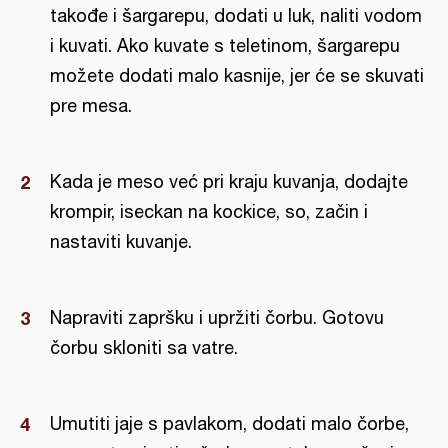
takođe i šargarepu, dodati u luk, naliti vodom
i kuvati. Ako kuvate s teletinom, šargarepu
možete dodati malo kasnije, jer će se skuvati
pre mesa.
Kada je meso već pri kraju kuvanja, dodajte
krompir, iseckan na kockice, so, začin i
nastaviti kuvanje.
Napraviti zapršku i upržiti čorbu. Gotovu
čorbu skloniti sa vatre.
Umutiti jaje s pavlakom, dodati malo čorbe,