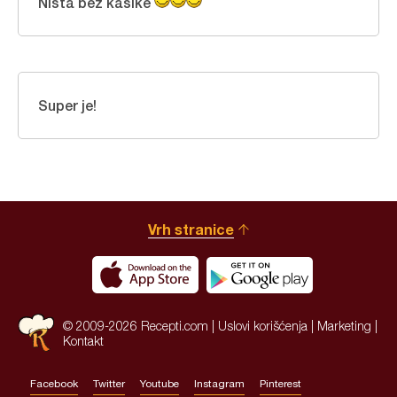
Ništa bez kašike
Super je!
Vrh stranice
© 2009-2026 Recepti.com |
Uslovi korišćenja
|
Marketing
|
Kontakt
Facebook
Twitter
Youtube
Instagram
Pinterest