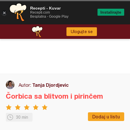
Recepti - Kuvar
Instalirajte
Recepti.com
Besplatna - Google Play
Ulogujte se
Tanja Djordjevic
Autor:
Čorbica sa blitvom i pirinčem
Dodaj u listu
30 min