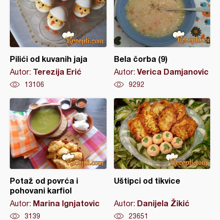
Pilići od kuvanih jaja
Bela čorba (9)
Terezija Erić
Verica Damjanovic
Autor:
Autor:
13106
9292
Potaž od povrća i
Uštipci od tikvice
pohovani karfiol
Marina Ignjatovic
Danijela Žikić
Autor:
Autor:
3139
23651