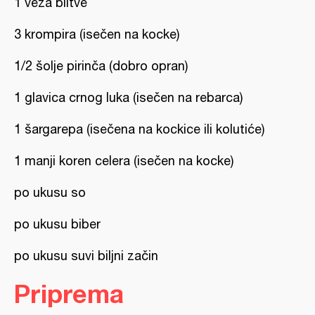
1 veza blitve
3 krompira (isečen na kocke)
1/2 šolje pirinča (dobro opran)
1 glavica crnog luka (isečen na rebarca)
1 šargarepa (isečena na kockice ili kolutiće)
1 manji koren celera (isečen na kocke)
po ukusu so
po ukusu biber
po ukusu suvi biljni začin
Priprema