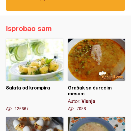
Isprobao sam
Salata od krompira
Grašak sa ćurećim
mesom
Visnja
Autor:
126667
7088