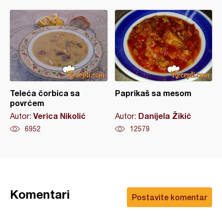
Teleća čorbica sa
Paprikaš sa mesom
povrćem
Verica Nikolić
Danijela Žikić
Autor:
Autor:
6952
12579
Komentari
Postavite komentar