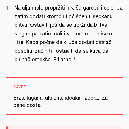
Na ulju malo propržiti luk, šargarepu i celer pa
zatim dodati krompir i očišćenu iseckanu
blitvu. Ostaviti još da se uprži da blitva
slegne pa zatim naliti vodom malo više od
litre. Kada počne da ključa dodati pirinač
posoliti, začiniti i ostaviti da se kuva da
pirinač omekša. Prijatno!!!
SAVET
Brza, lagana, ukusna, idealan izbor..... za
dane posta.