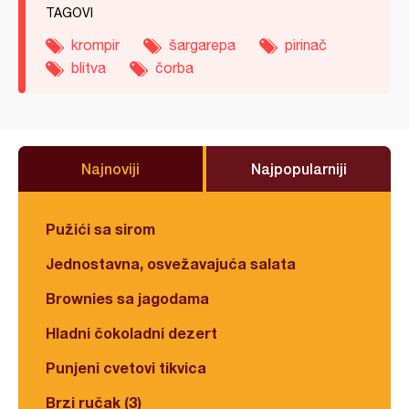
TAGOVI
krompir
šargarepa
pirinač
blitva
čorba
Najnoviji
Najpopularniji
Pužići sa sirom
Jednostavna, osvežavajuća salata
Brownies sa jagodama
Hladni čokoladni dezert
Punjeni cvetovi tikvica
Brzi ručak (3)