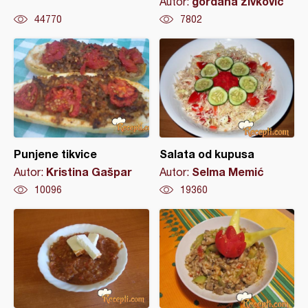
gordana zivkovic
Autor:
44770
7802
Punjene tikvice
Salata od kupusa
Kristina Gašpar
Selma Memić
Autor:
Autor:
10096
19360