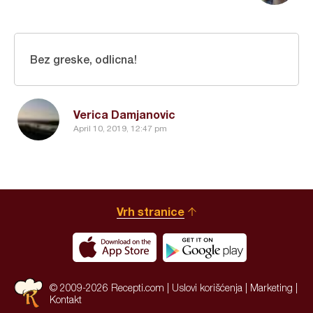
Bez greske, odlicna!
Verica Damjanovic
April 10, 2019, 12:47 pm
Vrh stranice
© 2009-2026 Recepti.com |
Uslovi korišćenja
|
Marketing
|
Kontakt