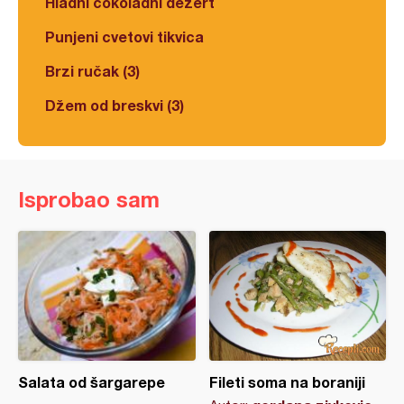
Hladni čokoladni dezert
Punjeni cvetovi tikvica
Brzi ručak (3)
Džem od breskvi (3)
Isprobao sam
Salata od šargarepe
Fileti soma na boraniji