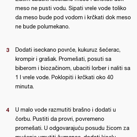
meso ne pusti vodu. Sipati vrele vode toliko
da meso bude pod vodom i krčkati dok meso
ne bude polumekano.
Dodati iseckano povrće, kukuruz šećerac,
krompir i grašak. Promešati, posuti sa
biberom i biozačinom, ubaciti lorber i naliti sa
1 l vrele vode. Poklopiti i krčkati oko 40
minuta.
U malo vode razmutiti brašno i dodati u
čorbu. Pustiti da provri, povremeno
promešati. U odgovarajuću posudu žicom za