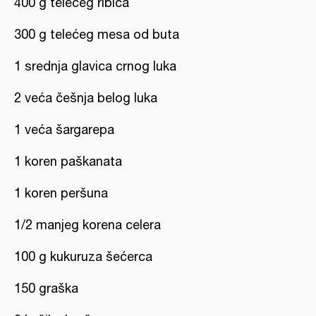
400 g telećeg ribića
300 g telećeg mesa od buta
1 srednja glavica crnog luka
2 veća češnja belog luka
1 veća šargarepa
1 koren paškanata
1 koren peršuna
1/2 manjeg korena celera
100 g kukuruza šećerca
150 graška