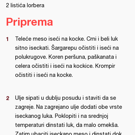
2 listića lorbera
Priprema
Teleće meso iseći na kocke. Crni i beli luk
sitno iseckati. Šargarepu očistiti i iseći na
polukrugove. Koren peršuna, paškanata i
celera očistiti i iseći na kockice. Krompir
očistiti i iseći na kocke.
Ulje sipati u dublju posudu i staviti da se
zagreje. Na zagrejano ulje dodati obe vrste
iseckanog luka. Poklopiti i na srednjoj
temperaturi dinstati luk, da malo omekša.
Zatim ubaciti iseckano meso i dinstati dok