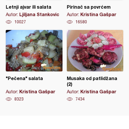
Letnji ajvar ili salata
Pirinač sa povrćem
Ljiljana Stankovic
Kristina Gašpar
Autor:
Autor:
10027
16580
"Pečena" salata
Musaka od patlidžana
(2)
Kristina Gašpar
Kristina Gašpar
Autor:
Autor:
8323
7434