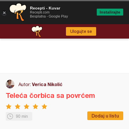
Recepti - Kuvar
Instalirajte
Recepti.com
Besplatna - Google Play
Ulogujte se
Verica Nikolić
Autor:
Teleća čorbica sa povrćem
Dodaj u listu
90 min