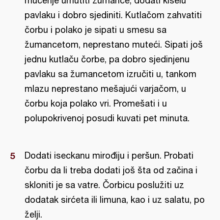
mućenje umutiti žumance, dodati kiselu
pavlaku i dobro sjediniti. Kutlačom zahvatiti
čorbu i polako je sipati u smesu sa
žumancetom, neprestano muteći. Sipati još
jednu kutlaču čorbe, pa dobro sjedinjenu
pavlaku sa žumancetom izručiti u, tankom
mlazu neprestano mešajući varjačom, u
čorbu koja polako vri. Promešati i u
polupokrivenoj posudi kuvati pet minuta.
Dodati iseckanu mirođiju i peršun. Probati
čorbu da li treba dodati još šta od začina i
skloniti je sa vatre. Čorbicu poslužiti uz
dodatak sirćeta ili limuna, kao i uz salatu, po
želji.