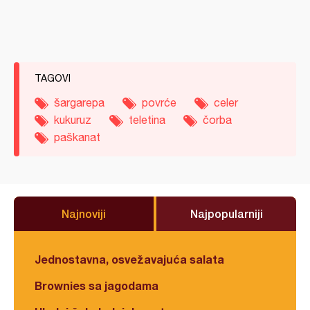
TAGOVI
šargarepa
povrće
celer
kukuruz
teletina
čorba
paškanat
Najnoviji
Najpopularniji
Jednostavna, osvežavajuća salata
Brownies sa jagodama