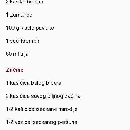
2 kašike brašna
1 žumance
100 g kisele pavlake
1 veći krompir
60 ml ulja
Začini:
1 kašičica belog bibera
2 kašičice suvog biljnog začina
1/2 kašičice iseckane mirođije
1/2 vezice iseckanog peršuna