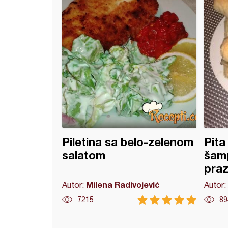
Piletina sa belo-zelenom
Pita
salatom
šamp
pra
Milena Radivojević
Autor:
Autor:
7215
89