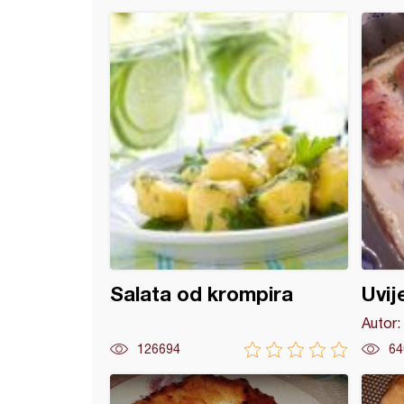
k sa piletinom
Salata od krompira
Uvij
Autor:
126694
64
ina sa pečurkama u pavlaci