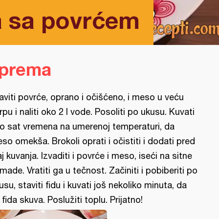
a sa povrćem
iprema
aviti povrće, oprano i očišćeno, i meso u veću
rpu i naliti oko 2 l vode. Posoliti po ukusu. Kuvati
o sat vremena na umerenoj temperaturi, da
so omekša. Brokoli oprati i očistiti i dodati pred
aj kuvanja. Izvaditi i povrće i meso, iseći na sitne
made. Vratiti ga u tečnost. Začiniti i pobiberiti po
usu, staviti fidu i kuvati još nekoliko minuta, da
 fida skuva. Poslužiti toplu. Prijatno!