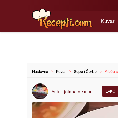
Kuvar
Naslovna
Kuvar
Supe i Čorbe
Pileća 
jelena nikolic
Autor:
LAKO