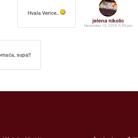
Hvala Verice..
jelena nikolic
December 10, 2018, 5:50 pm
omaća, supa!!