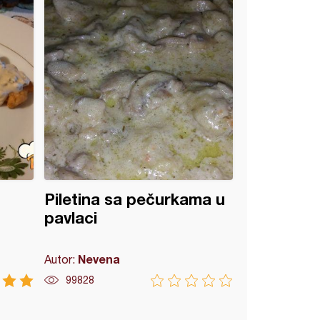
Piletina sa pečurkama u
pavlaci
Nevena
Autor:
99828