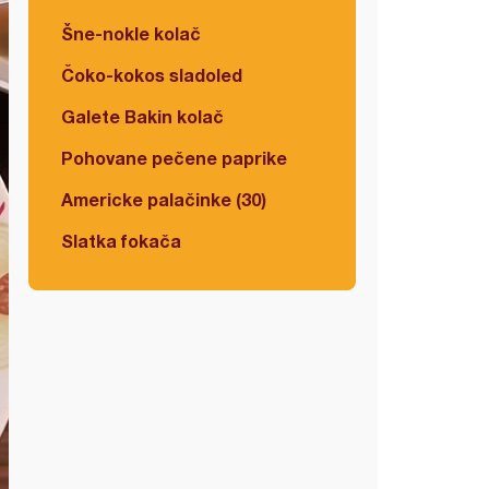
Šne-nokle kolač
Čoko-kokos sladoled
Galete Bakin kolač
Pohovane pečene paprike
Americke palačinke (30)
Slatka fokača