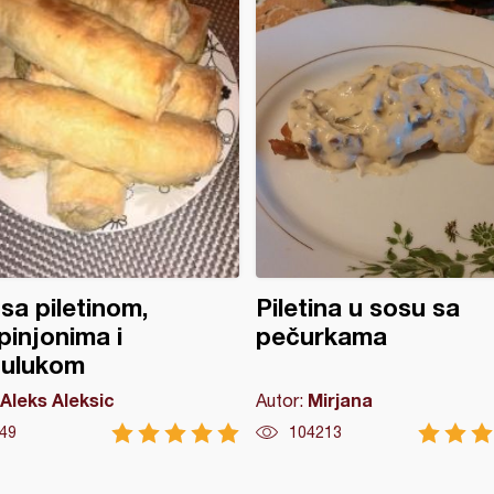
 sa piletinom,
Piletina u sosu sa
injonima i
pečurkama
zulukom
Aleks Aleksic
Mirjana
Autor:
49
104213