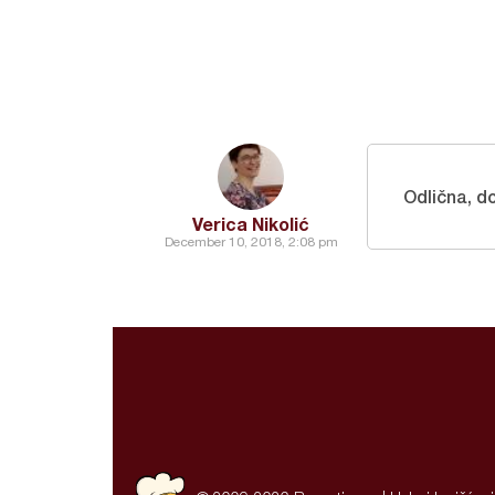
Odlična, d
Verica Nikolić
December 10, 2018, 2:08 pm