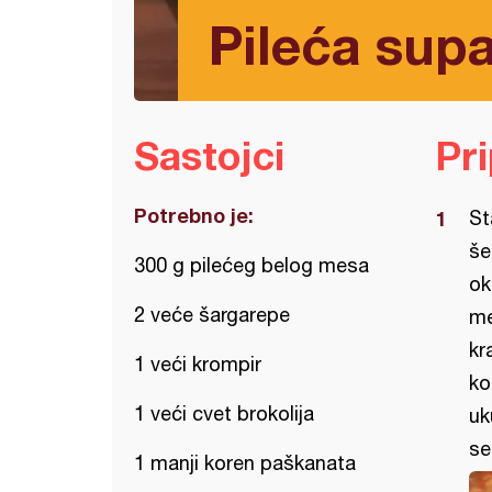
Pileća sup
Sastojci
Pr
Potrebno je:
St
še
300 g pilećeg belog mesa
ok
2 veće šargarepe
me
kr
1 veći krompir
ko
1 veći cvet brokolija
uk
se
1 manji koren paškanata