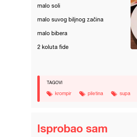
malo soli
malo suvog biljnog začina
malo bibera
2 koluta fide
TAGOVI
krompir
piletina
supa
Isprobao sam