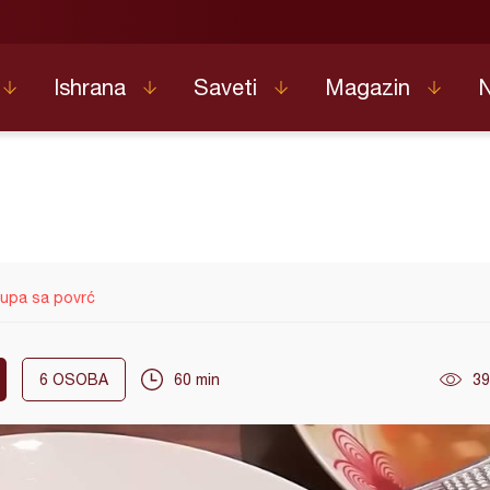
Ishrana
Saveti
Magazin
supa sa povrć
6
OSOBA
60 min
39