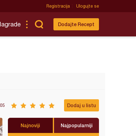
Registracija
Ulogujte se
Nagrade
Dodajte Recept
Dodaj u listu
05
Najnoviji
Najpopularniji