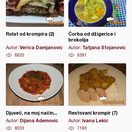
Rolat od krompira (2)
Čorba od džigerice i
brokolija
Verica Damjanovic
Tatjana Stojanovic
Autor:
Autor:
6620
6391
Djuveč, na moj način...
Restovani krompir (7)
Dijana Ademovic
Ivana Lekic
Autor:
Autor:
8033
7183