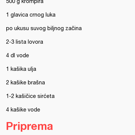
500 g krompira
1 glavica crnog luka
po ukusu suvog biljnog začina
2-3 lista lovora
4 dl vode
1 kašika ulja
2 kašike brašna
1-2 kašičice sirćeta
4 kašike vode
Priprema