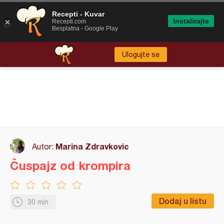
Recepti - Kuvar
Instalirajte
Recepti.com
Besplatna - Google Play
Ulogujte se
Marina Zdravkovic
Autor:
Čuspajz od krompira
Dodaj u listu
30 min