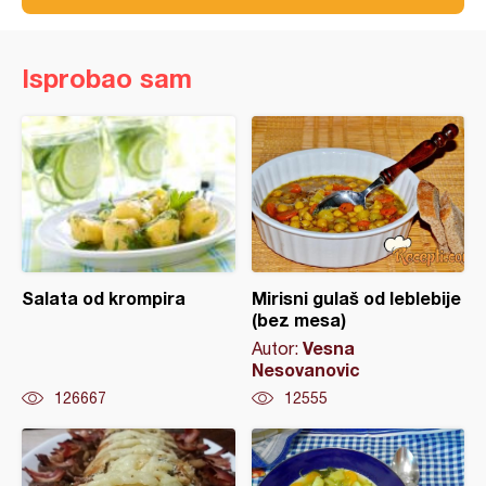
Isprobao sam
Salata od krompira
Mirisni gulaš od leblebije
(bez mesa)
Vesna
Autor:
Nesovanovic
126667
12555