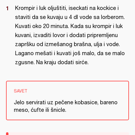
Krompir i luk oljuštiti, iseckati na kockice i
staviti da se kuvaju u 4 dl vode sa lorberom.
Kuvati oko 20 minuta. Kada su krompir i luk
kuvani, izvaditi lovor i dodati pripremljenu
zapršku od izmešanog brašna, ulja i vode.
Lagano mešati i kuvati još malo, da se malo
zgusne. Na kraju dodati sirće.
SAVET
Jelo servirati uz pečene kobasice, bareno
meso, ćufte ili šnicle.