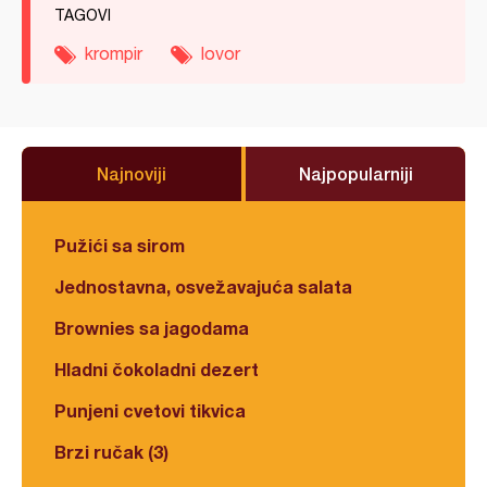
TAGOVI
krompir
lovor
Najnoviji
Najpopularniji
Pužići sa sirom
Jednostavna, osvežavajuća salata
Brownies sa jagodama
Hladni čokoladni dezert
Punjeni cvetovi tikvica
Brzi ručak (3)