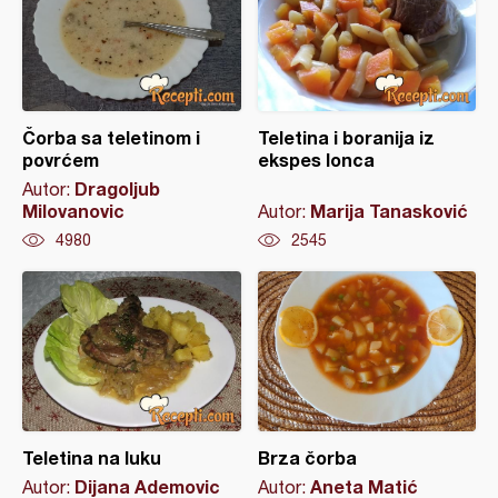
Čorba sa teletinom i
Teletina i boranija iz
povrćem
ekspes lonca
Dragoljub
Autor:
Milovanovic
Marija Tanasković
Autor:
4980
2545
Teletina na luku
Brza čorba
Dijana Ademovic
Aneta Matić
Autor:
Autor: