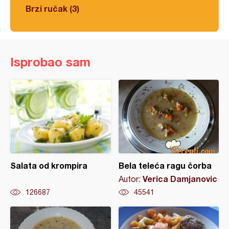
Brzi ručak (3)
Isprobao sam
Salata od krompira
Bela teleća ragu čorba
Verica Damjanovic
Autor:
126687
45541