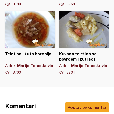
3738
5963
Teletina i žuta boranija
Kuvana teletina sa
povrćem i žuti sos
Marija Tanasković
Marija Tanasković
Autor:
Autor:
3703
3734
Komentari
Postavite komentar