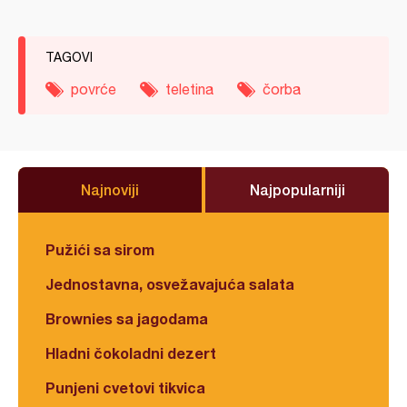
TAGOVI
povrće
teletina
čorba
Najnoviji
Najpopularniji
Pužići sa sirom
Jednostavna, osvežavajuća salata
Brownies sa jagodama
Hladni čokoladni dezert
Punjeni cvetovi tikvica