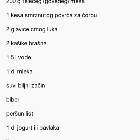
200 g telećeg (goveđeg) mesa
1 kesa smrznutog povrća za čorbu
2 glavice crnog luka
2 kašike brašna
1.5 l vode
1 dl mleka
suvi biljni začin
biber
peršun list
1 dl jogurt ili pavlaka