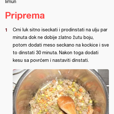
limun
Priprema
Crni luk sitno iseckati i prodinstati na ulju par
minuta dok ne dobije zlatno žutu boju,
potom dodati meso seckano na kockice i sve
to dinstati 30 minuta. Nakon toga dodati
kesu sa povrćem i nastaviti dinstati.