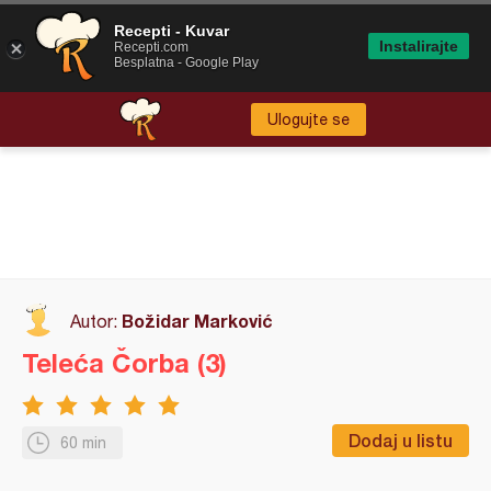
Recepti - Kuvar
Instalirajte
Recepti.com
Besplatna - Google Play
Ulogujte se
Božidar Marković
Autor:
Teleća Čorba (3)
Dodaj u listu
60 min