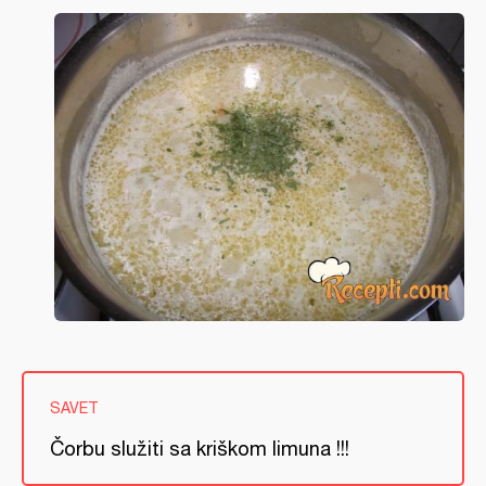
SAVET
Čorbu služiti sa kriškom limuna !!!