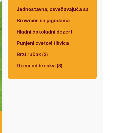
Jednostavna, osvežavajuća salata
Brownies sa jagodama
Hladni čokoladni dezert
Punjeni cvetovi tikvica
Brzi ručak (3)
Džem od breskvi (3)