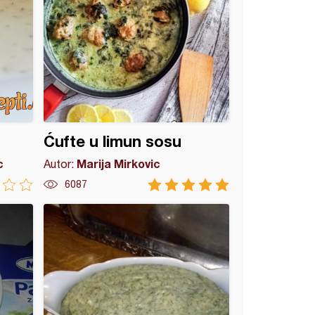
Ćufte u limun sosu
c
Marija Mirkovic
Autor:
6087