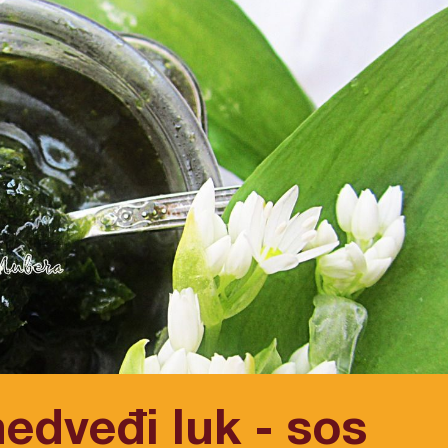
edveđi luk - sos