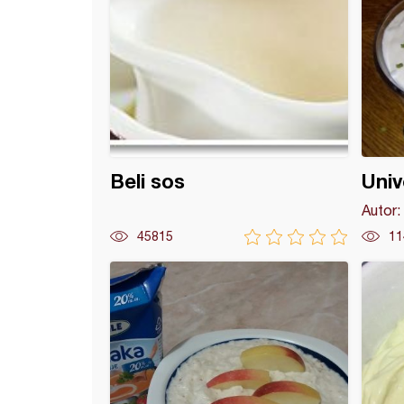
Beli sos
Univ
Autor:
45815
11
r sos