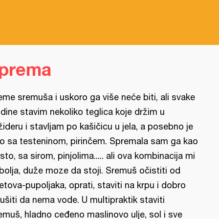
iprema
eme sremuša i uskoro ga više neće biti, ali svake
dine stavim nekoliko teglica koje držim u
ižideru i stavljam po kašičicu u jela, a posebno je
no sa testeninom, pirinčem. Spremala sam ga kao
sto, sa sirom, pinjolima..... ali ova kombinacija mi
 bolja, duže moze da stoji. Sremuš očistiti od
etova-pupoljaka, oprati, staviti na krpu i dobro
ušiti da nema vode. U multipraktik staviti
emuš, hladno ceđeno maslinovo ulje, sol i sve