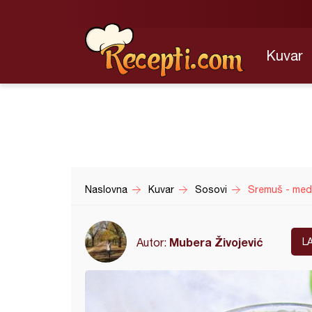
Kuvar
Naslovna
Kuvar
Sosovi
Sremuš - medv
Mubera Živojević
Autor:
L