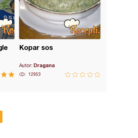
gle
Kopar sos
Dragana
Autor:
12953