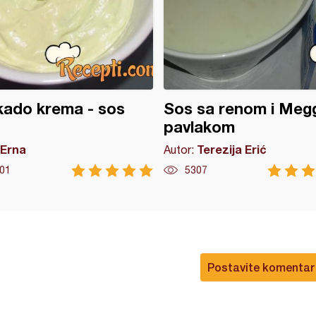
ado krema - sos
Sos sa renom i Meg
pavlakom
Erna
Terezija Erić
Autor:
01
5307
Postavite komentar