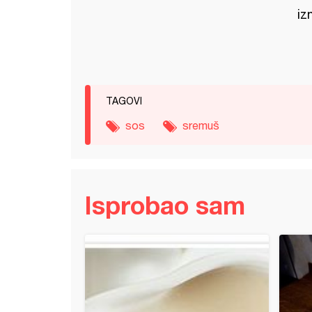
iz
TAGOVI
sos
sremuš
Isprobao sam
 u limun sosu