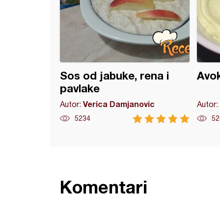
Sos od jabuke, rena i
Avok
pavlake
Verica Damjanovic
Autor:
Autor:
5234
52
Komentari