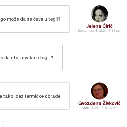
ugo može da se čuva u tegli?
Jelena Ćirić
September 8, 2021, 7:11 pm
 da stoji ovako u tegli ?
je tako, bez termičke obrade
Gvozdena Živković
April 28, 2017, 6:43 pm