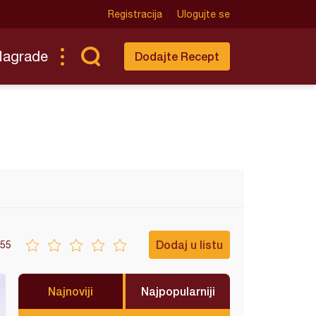
Registracija
Ulogujte se
Nagrade
Dodajte Recept
Dodaj u listu
55
Najnoviji
Najpopularniji