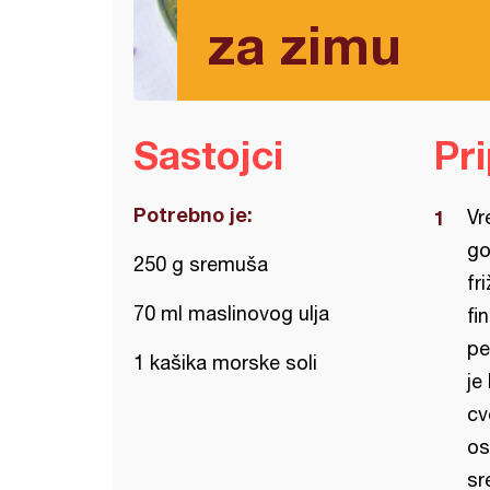
za zimu
Sastojci
Pr
Potrebno je:
Vr
go
250 g sremuša
fr
70 ml maslinovog ulja
fi
pe
1 kašika morske soli
je
cv
os
sr