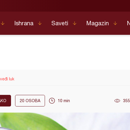
Ishrana
Saveti
Magazin
eđi luk
AKO
20
OSOBA
10 min
355